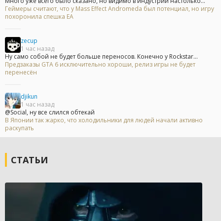
Много уже всего было сказано, но видимо в индустрии настолько...
Геймеры считают, что у Mass Effect Andromeda был потенциал, но игру
похоронила спешка EA
zecup
1 час назад
Ну само собой не будет больше переносов. Конечно у Rockstar...
Предзаказы GTA 6 исключительно хороши, релиз игры не будет
перенесён
djikun
1 час назад
@Social, ну все слился обтекай
В Японии так жарко, что холодильники для людей начали активно
раскупать
СТАТЬИ