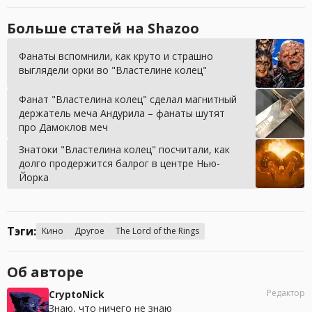
Больше статей на Shazoo
Фанаты вспомнили, как круто и страшно
выглядели орки во "Властелине колец"
Фанат "Властелина колец" сделал магнитный
держатель меча Андурила – фанаты шутят
про Дамоклов меч
Знатоки "Властелина колец" посчитали, как
долго продержится балрог в центре Нью-
Йорка
Тэги:
Кино
Другое
The Lord of the Rings
Об авторе
Редактор
CryptoNick
Знаю, что ничего не знаю