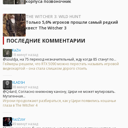
корпуса позвоночник
THE WITCHER 3: WILD HUNT
Только 5,6% игроков прошли самый редкий
квест The Witcher 3
ПОСЛЕДНИЕ КОММЕНТАРИИ
KaZiv
18 минут назад
@souldja, на 75 переход незначительный, жду когда 85 станут по...
Геймеры решили, что RTX 5090 можно перестать называть игровой
видеокартой – она стала слишком дорого стоить
VLADSH
38 минут назад
@Q4ard, Согласно книжному канону, Цири не может мутировать.
Мутагенная...
Игроки продолжают разбираться, как у Цири появились кошачьи
глаза в The Witcher 4
RazZzor
49 минут назад