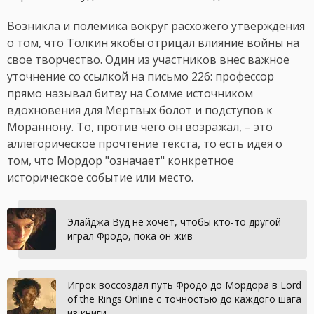
Возникла и полемика вокруг расхожего утверждения
о том, что Толкин якобы отрицал влияние войны на
свое творчество. Один из участников внес важное
уточнение со ссылкой на письмо 226: профессор
прямо называл битву на Сомме источником
вдохновения для Мертвых болот и подступов к
Мораннону. То, против чего он возражал, – это
аллегорическое прочтение текста, то есть идея о
том, что Мордор "означает" конкретное
историческое событие или место.
Элайджа Вуд не хочет, чтобы кто-то другой
играл Фродо, пока он жив
Игрок воссоздал путь Фродо до Мордора в Lord
of the Rings Online с точностью до каждого шага
из книги