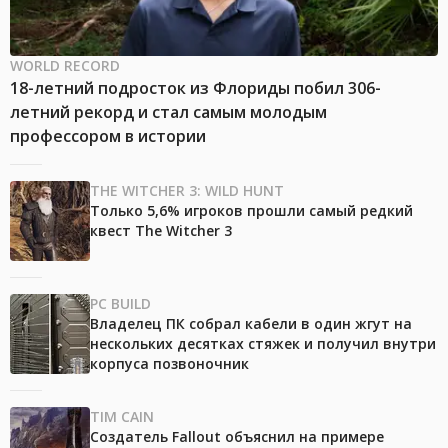
WORLD RECORD
18-летний подросток из Флориды побил 306-
летний рекорд и стал самым молодым
профессором в истории
THE WITCHER 3: WILD HUNT
Только 5,6% игроков прошли самый редкий
квест The Witcher 3
PC BUILD
Владелец ПК собрал кабели в один жгут на
нескольких десятках стяжек и получил внутри
корпуса позвоночник
TIM CAIN
Создатель Fallout объяснил на примере