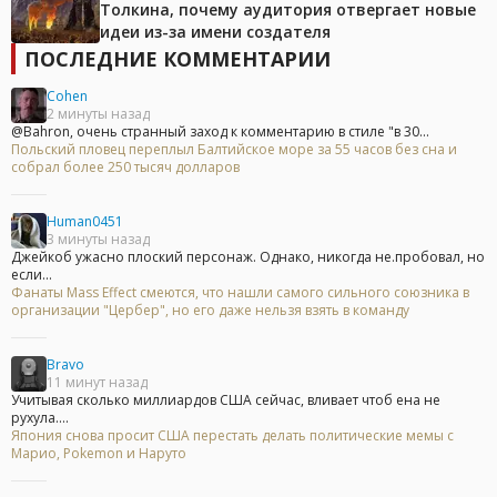
Толкина, почему аудитория отвергает новые
идеи из-за имени создателя
ПОСЛЕДНИЕ КОММЕНТАРИИ
Cohen
2 минуты назад
@Bahron, очень странный заход к комментарию в стиле "в 30...
Польский пловец переплыл Балтийское море за 55 часов без сна и
собрал более 250 тысяч долларов
Human0451
3 минуты назад
Джейкоб ужасно плоский персонаж. Однако, никогда не.пробовал, но
если...
Фанаты Mass Effect смеются, что нашли самого сильного союзника в
организации "Цербер", но его даже нельзя взять в команду
Bravo
11 минут назад
Учитывая сколько миллиардов США сейчас, вливает чтоб ена не
рухула....
Япония снова просит США перестать делать политические мемы с
Марио, Pokemon и Наруто