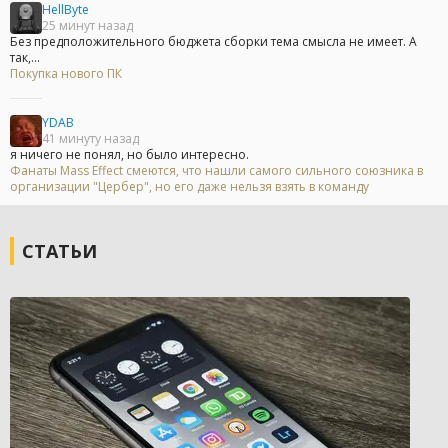
HellByte
25 минут назад
Без предположительного бюджета сборки тема смысла не имеет. А
так,...
Покупка нового ПК
YDAB
41 минуту назад
я ничего не понял, но было интересно.
Фанаты Mass Effect смеются, что нашли самого сильного союзника в
организации "Цербер", но его даже нельзя взять в команду
СТАТЬИ