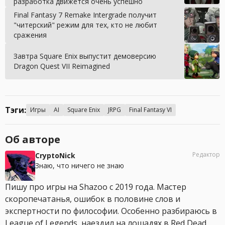
разработка движется очень успешно
Final Fantasy 7 Remake Intergrade получит
"читерский" режим для тех, кто не любит
сражения
Завтра Square Enix выпустит демоверсию
Dragon Quest VII Reimagined
Тэги:
Игры
AI
Square Enix
JRPG
Final Fantasy VI
Об авторе
Редактор
CryptoNick
Знаю, что ничего не знаю
Пишу про игры на Shazoo с 2019 года. Мастер
скоропечатанья, ошибок в половине слов и
экспертности по философии. Особенно разбираюсь в
League of Legends, наездил на лошадях в Red Dead