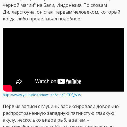
чёрной магии" на Бали, Индонезия. По словам
Дилларстоуна, он стал первым человеком, который
когда-либо проделывал подобное.
https://www.youtube.com/watch?v=eK3cTDf_Wxs
Первые записи с глубины зафиксировали довольно
распространённую западную пятнистую гладкую
акулу, несколько видов рыб, а затем –
шестижаберную акулу. Как отметил Дилларстоун,