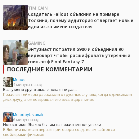
TIM CAIN
Создатель Fallout объяснил на примере
Толкина, почему аудитория отвергает новые
идеи из-за имени создателя
GAMING
Энтузиаст потратил $900 и объединил 90
видеокарт чтобы расшифровать утерянный
спин-офф Final Fantasy 7
ПОСЛЕДНИЕ КОММЕНТАРИИ
Mdaos
4 минуты назад
Был у меня друг в школе пока я не дал...
Пожилые геймеры рассказали о грустных случаях, когда одалживали
диск другу, а он возвращал его весь в царапинах
MolodoyUstanak
6 минут назад
Новостников Shazoo бы там на пожизненное упекли
В Японии вынесли первые приговоры создателям сайтов со
спойлерами фильмов