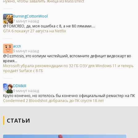
нужно, чтобы завалить Жнеца из Mass Effect
BurningCottonWool
7 минут назад
@TOMCREO, да, моя ошибка с 8, а не 80 лямами....
GTA 6 покажут 27 августа на Netflix
accn
9 минут назад
@Ozzmosis, это копиум чистейший, вспомните дефицит видеокарт во
время...
Microsoft убрала рекомендации по 32 ГБ ОЗУ для Windows 11 и теперь
продаёт Surface с 8 ГБ
DDMkIII
9 минут назад
Круто конечно, но хотелось бы конечно официальный ремастер на ПК
Condemned 2 Bloodshot добралась до ПК спустя 18 лет
СТАТЬИ