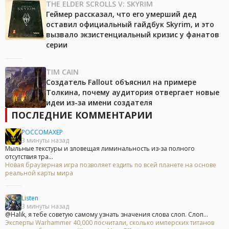
THE ELDER SCROLLS V: SKYRIM
Геймер рассказал, что его умерший дед
оставил официальный гайдбук Skyrim, и это
вызвало экзистенциальный кризис у фанатов
серии
TIM CAIN
Создатель Fallout объяснил на примере
Толкина, почему аудитория отвергает новые
идеи из-за имени создателя
ПОСЛЕДНИЕ КОММЕНТАРИИ
POCCOMAXEP
3 минуты назад
Мыльные текстуры и зловещая лиминальность из-за полного
отсутствия тра...
Новая браузерная игра позволяет ездить по всей планете на основе
реальной карты мира
Listen
3 минуты назад
@Halik, я тебе советую самому узнать значения слова слоп. Слоп...
Эксперты Warhammer 40,000 посчитали, сколько имперских титанов