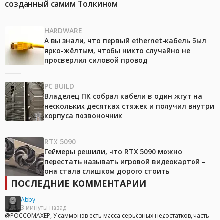
созданный самим Толкином
HARDWARE
А вы знали, что первый ethernet-кабель был
ярко-жёлтым, чтобы никто случайно не
просверлил силовой провод
PC BUILD
Владелец ПК собрал кабели в один жгут на
нескольких десятках стяжек и получил внутри
корпуса позвоночник
RTX 5090
Геймеры решили, что RTX 5090 можно
перестать называть игровой видеокартой –
она стала слишком дорого стоить
ПОСЛЕДНИЕ КОММЕНТАРИИ
Abby
3 минуты назад
@POCCOMAXEP, У саммонов есть масса серьёзных недостатков, часть