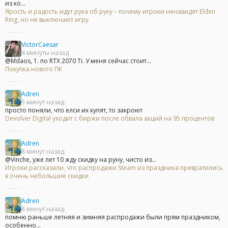
из ко...
Ярость и радость идут рука об руку – почему игроки ненавидят Elden
Ring, но не выключают игру
VictorCaesar
4 минуты назад
@Mdaos, 1. по RTX 2070 Ti. У меня сейчас стоит...
Покупка нового ПК
Adren
5 минут назад
просто поняли, что елси их купят, то закроют
Devolver Digital уходит с биржи после обвала акций на 95 процентов
Adren
8 минут назад
@Vinche, уже лет 10 жду скидку на руну, чисто из...
Игроки рассказали, что распродажи Steam из праздника превратились
в очень небольшие скидки
Adren
8 минут назад
помню раньше летняя и зимняя распродажи были прям праздником,
особенно...