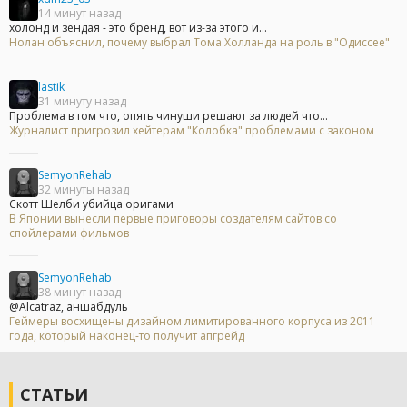
14 минут назад
холонд и зендая - это бренд, вот из-за этого и...
Нолан объяснил, почему выбрал Тома Холланда на роль в "Одиссее"
lastik
31 минуту назад
Проблема в том что, опять чинуши решают за людей что...
Журналист пригрозил хейтерам "Колобка" проблемами с законом
SemyonRehab
32 минуты назад
Скотт Шелби убийца оригами
В Японии вынесли первые приговоры создателям сайтов со
спойлерами фильмов
SemyonRehab
38 минут назад
@Alcatraz, аншабдуль
Геймеры восхищены дизайном лимитированного корпуса из 2011
года, который наконец-то получит апгрейд
СТАТЬИ