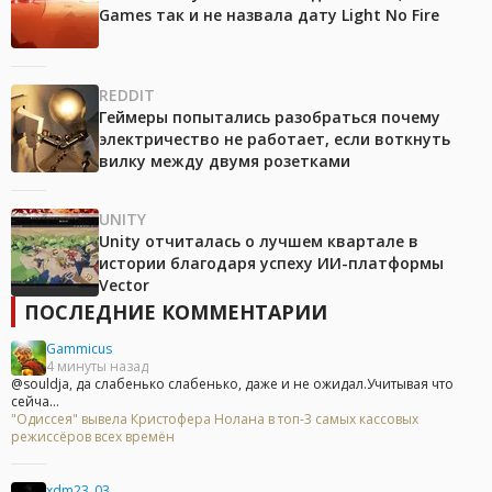
Games так и не назвала дату Light No Fire
REDDIT
Геймеры попытались разобраться почему
электричество не работает, если воткнуть
вилку между двумя розетками
UNITY
Unity отчиталась о лучшем квартале в
истории благодаря успеху ИИ-платформы
Vector
ПОСЛЕДНИЕ КОММЕНТАРИИ
Gammicus
4 минуты назад
@souldja, да слабенько слабенько, даже и не ожидал.Учитывая что
сейча...
"Одиссея" вывела Кристофера Нолана в топ-3 самых кассовых
режиссёров всех времён
xdm23_03