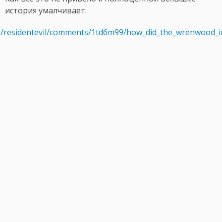
история умалчивает.
/r/residentevil/comments/1td6m99/how_did_the_wrenwood_in