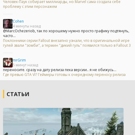
Человек-Паук собирает миллиарды, но Marvel сама создала себе
проблему с этим персонажем
Cohen
4 минуты назад
@MarcOchezeriob, так по хорошему нужно просто графику подтянуть,
часто...
Поклонники серии Fallout внезапно узнали, что в оригинальной игре
гулей звали "зомби", а термин "дикий гуль" появился только в Fallout 3
mrGrim
5 минут назад
переносите. сразу на дату релиза пека версии.. я не обижусь...
Где превью GTA VI? Геймеры готовы к очередному переносу релиза
СТАТЬИ