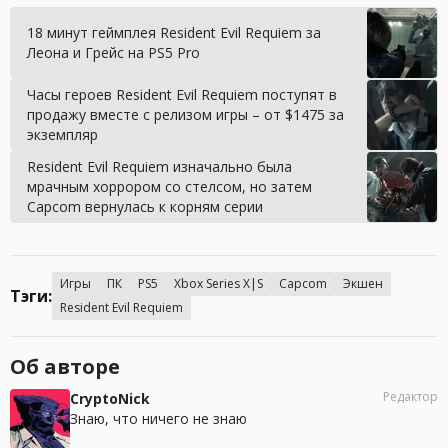
18 минут геймплея Resident Evil Requiem за
Леона и Грейс на PS5 Pro
Часы героев Resident Evil Requiem поступят в
продажу вместе с релизом игры – от $1475 за
экземпляр
Resident Evil Requiem изначально была
мрачным хоррором со стелсом, но затем
Capcom вернулась к корням серии
Игры
ПК
PS5
Xbox Series X|S
Capcom
Экшен
Тэги:
Resident Evil Requiem
Об авторе
Редактор
CryptoNick
Знаю, что ничего не знаю