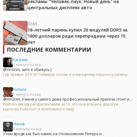
рекламы "Человек-паук: Новый день" на
центральных дисплеях авто
RAM
18-летний парень купил 20 модулей DDR5 за
1600 долларов ради перепродажи через 15
лет
ПОСЛЕДНИЕ КОММЕНТАРИИ
YarosIav
1 минуту назад
@mrGrim, зато я обижусь:)
Где превью GTA VI? Геймеры готовы к очередному переносу релиза
Fortuna
1 минуту назад
@mrGrim, У меня у самого дома профессиональный принтак стоит и...
Кейпоп-звезду раскритиковали за то, что она вскрыла дорогую
карточку Pokemon и приложила к лицу
Ytenok
3 минуты назад
У них вроде как был намек на столкновение Питера и...