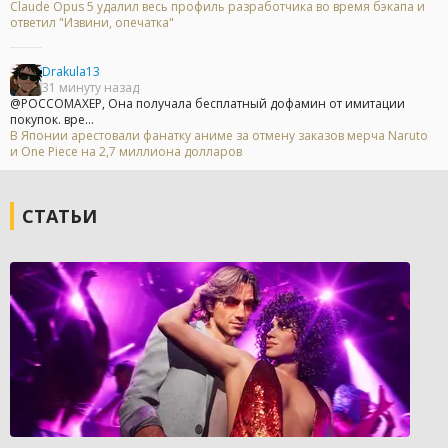
Claude Opus 5 удалил весь профиль разработчика во время бэкапа и
ответил "Извини, опечатка"
Drakula13
31 минуту назад
@POCCOMAXEP, Она получала бесплатный дофамин от имитации
покупок. вре...
В Японии арестовали фанатку аниме за отмену заказов мерча Naruto
и One Piece на 2,7 миллиона долларов
СТАТЬИ