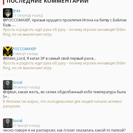
ПОСЛЕДНИЕ КОММЕНТАРИИ
graa
51 секунду назад
@POCCOMAXEP, призыв орущего проклятия Игона на битву с Бэйлом
Будь.....
Ярость и радость идут рука об руку – почему игроки ненавидят Elden
Ring, но не выключают игру
POCCOMAXEP
8 минут назад
@Elden_Lord, Я катал ЭР в самый свой первый раз в...
Ярость и радость идут рука об руку – почему игроки ненавидят Elden
Ring, но не выключают игру
Social
26 минут назад
@djikun, какая жесть, во селюк обдолбанный кобе температура была
5+...
В Японии так жарко, что холодильники для людей начали активно
раскупать
Social
27 минут назад
чесно говоря я не распарсил, как /c/user оказалась какой-то папкой?