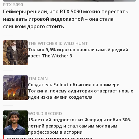
RTX 5090
Геймеры решили, что RTX 5090 можно перестать
называть игровой видеокартой – она стала
слишком дорого стоить
THE WITCHER 3: WILD HUNT
Только 5,6% игроков прошли самый редкий
квест The Witcher 3
TIM CAIN
Создатель Fallout объяснил на примере
Толкина, почему аудитория отвергает новые
идеи из-за имени создателя
WORLD RECORD
18-летний подросток из Флориды побил 306-
летний рекорд и стал самым молодым
профессором в истории