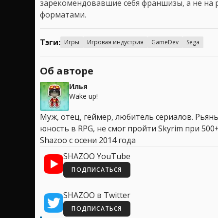
зарекомендовавшие себя франшизы, а не на
форматами.
Тэги:
Игры
Игровая индустрия
GameDev
Sega
Об авторе
Илья
Wake up!
Муж, отец, геймер, любитель сериалов. Рья
юность в RPG, не смог пройти Skyrim при 500+
Shazoo с осени 2014 года
SHAZOO YouTube
ПОДПИСАТЬСЯ
SHAZOO в Twitter
ПОДПИСАТЬСЯ