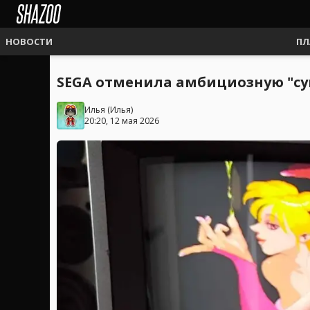
НОВОСТИ
ПЛ
SEGA отменила амбициозную "су
Илья
(
Илья
)
20:20, 12 мая 2026