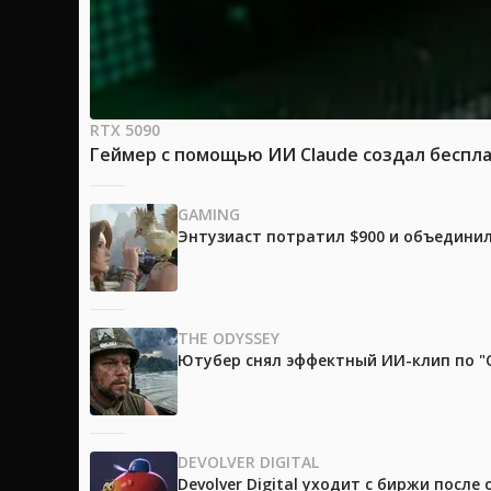
RTX 5090
Геймер с помощью ИИ Claude создал беспла
GAMING
Энтузиаст потратил $900 и объединил
THE ODYSSEY
Ютубер снял эффектный ИИ-клип по "О
DEVOLVER DIGITAL
Devolver Digital уходит с биржи после