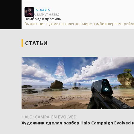
ToruZero
6 минут назад
Зомбоид в профиль
Выживание в доме на колесах в мире зомби в первом трейлер
СТАТЬИ
HALO: CAMPAIGN EVOLVED
Художник сделал разбор Halo Campaign Evolved 