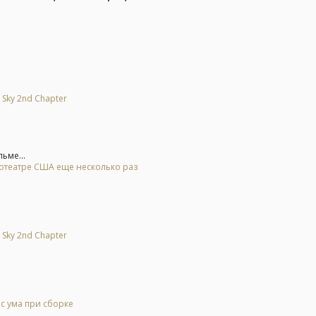
 Sky 2nd Chapter
ьме...
нотеатре США еще несколько раз
 Sky 2nd Chapter
 с ума при сборке