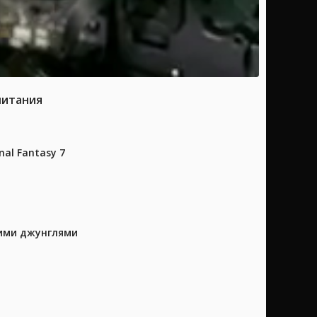
питания
al Fantasy 7
кими джунглями