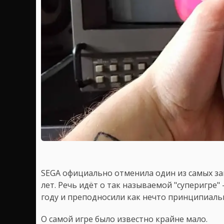
SEGA официально отменила один из самых з
лет. Речь идёт о так называемой "суперигре"
году и преподносили как нечто принципиаль
О самой игре было известно крайне мало.