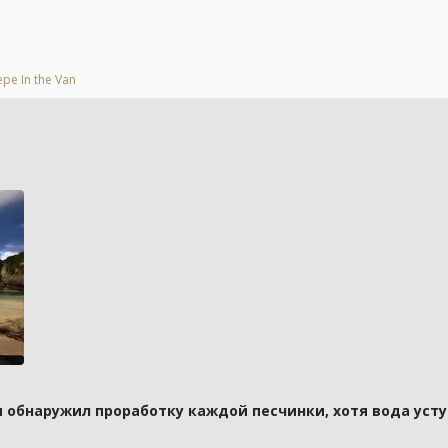
е In the Van
и обнаружил проработку каждой песчинки, хотя вода усту