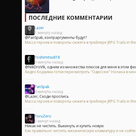
ПОСЛЕДНИЕ КОММЕНТАРИИ
Lazer
1 минуту назад
@PanSpak, контраргументы будут?
Масса героев и повороты сюжета в трейлере JRPG Trails in the
Yoshimitsu818
3 минуты назад
@NikDroVik, одним из множества плюсов для меня в этом фил
Хидео Кодзима готов пересмотреть "Одиссею" Нолана в ки
PanSpak
4 минуты назад
@Lazer, Сходи проспись
Масса героев и повороты сюжета в трейлере JRPG Trails in the
ToruZero
5 минут назад
Никак не чистить. Выкинуть и купить новую
Как правильно чистить механическую клавиатуру и не сойти