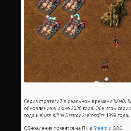
Серия стратегий в реальном времени
KKND: Kr
обновление в июне 2026 года. Обе игры серии
года и
Krush Kill 'N Destroy 2: Krossfire
1998 года.
Обновления появятся на ПК в
Steam
и GOG.