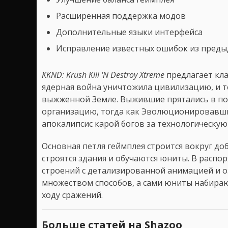
Расширенная поддержка модов
Дополнительные языки интерфейса
Исправление известных ошибок из пред
KKND: Krush Kill 'N Destroy Xtreme
предлагает кла
ядерная война уничтожила цивилизацию, и т
выжженной Земле. Выжившие прятались в по
организацию, тогда как Эволюционировавши
апокалипсис карой богов за технологическу
Основная петля геймплея строится вокруг доб
строятся здания и обучаются юниты. В распо
строений с детализированной анимацией и о
множеством способов, а сами юниты набираю
ходу сражений.
Больше статей на Shazoo