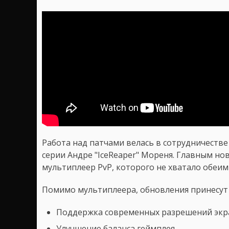
Работа над патчами велась в сотрудничеств
серии Андре "IceReaper" Мореня. Главным н
мультиплеер PvP, которого не хватало обеим
Помимо мультиплеера, обновления принесут
Поддержка современных разрешений экр
Улучшение баланса геймплея