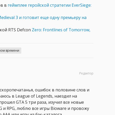
ов в
геймплее геройской стратегии EverSiege:
edieval 3 и готовит еще одну премьеру на
ской RTS Defcon
Zero: Frontlines of Tomorrow,
ьном времени
Редактор
 скоропечатанья, ошибок в половине слов и
аюсь в League of Legends, наездил на
прошел GTA 5 три раза, изучил все новые
PG и RPG, люблю все игры Bioware и провожу
 AAA или игру из бэк-каталога