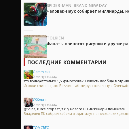
SPIDER-MAN: BRAND NEW DAY
Человек-Паук собирает миллиарды, но
TOLKIEN
Фанаты приносят рисунки и другие р
ПОСЛЕДНИЕ КОММЕНТАРИИ
Gammicus
5 минут назад
это волнует только 1,5 домохозяек. Новость вообще в отрыве 
Игроки считают, что Blizzard саботирует вселенную Overwa
CSKAura
5 минут назад
@Shine, и все сгорает, т.к. у нового БП инженеры поменяли...
Владелец ПК собрал кабели в один жгут на нескольких деся
TOMCREO