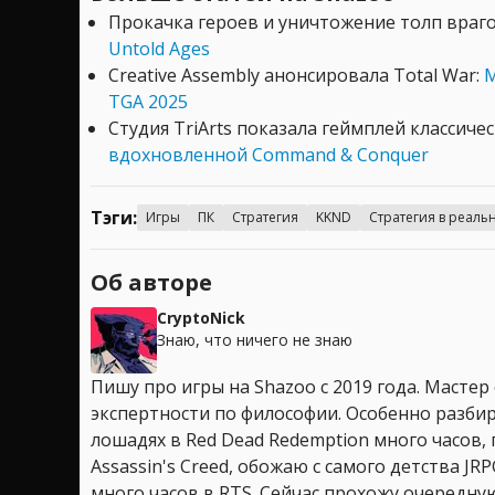
Прокачка героев и уничтожение толп враг
Untold Ages
Creative Assembly анонсировала Total War:
M
TGA 2025
Студия TriArts показала геймплей классиче
вдохновленной Command & Conquer
Тэги:
Игры
ПК
Стратегия
KKND
Стратегия в реал
Об авторе
CryptoNick
Знаю, что ничего не знаю
Пишу про игры на Shazoo с 2019 года. Мастер
экспертности по философии. Особенно разбир
лошадях в Red Dead Redemption много часов, 
Assassin's Creed, обожаю с самого детства JR
много часов в RTS. Сейчас прохожу очередную