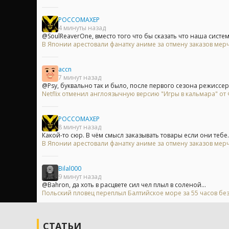
POCCOMAXEP
4 минуты назад
@SoulReaverOne, вместо того что бы сказать что наша система 
В Японии арестовали фанатку аниме за отмену заказов мерч
accn
7 минут назад
@Psy, буквально так и было, после первого сезона режиссер 
Netflix отменил англоязычную версию "Игры в кальмара" о
POCCOMAXEP
8 минут назад
Какой-то сюр. В чём смысл заказывать товары если они тебе..
В Японии арестовали фанатку аниме за отмену заказов мерч
Bilal000
9 минут назад
@Bahron, да хоть в расцвете сил чел плыл в соленой...
Польский пловец переплыл Балтийское море за 55 часов без
СТАТЬИ