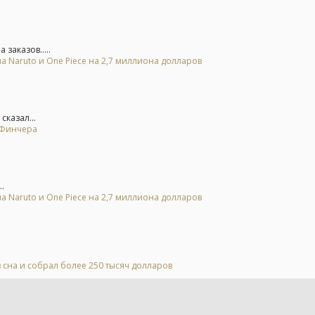
заказов.....
а Naruto и One Piece на 2,7 миллиона долларов
сказал...
т Финчера
.
а Naruto и One Piece на 2,7 миллиона долларов
 сна и собрал более 250 тысяч долларов