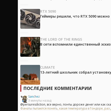
RTX 5090
Геймеры решили, что RTX 5090 можно 
THE LORD OF THE RINGS
В сети вспомнили единственный эски
CLIMATE
13-летний школьник собрал установк
ПОСЛЕДНИЕ КОММЕНТАРИИ
Sanchez
3 минуты назад
@persuresdiction, все верно, понты дороже денег или как сказ
Фанаты пытаются понять, какая температура в Гондоре, раз