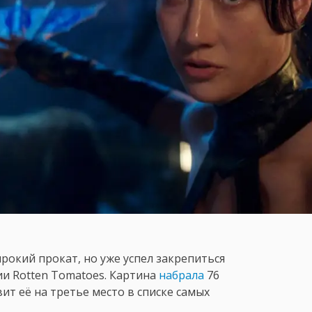
рокий прокат, но уже успел закрепиться
ии Rotten Tomatoes. Картина
набрала
76
вит её на третье место в списке самых