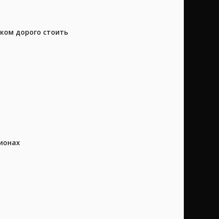
шком дорого стоить
ионах