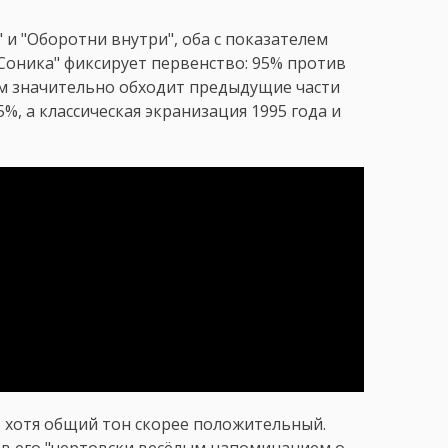
 и "Оборотни внутри", оба с показателем
Соника" фиксирует первенство: 95% против
том значительно обходит предыдущие части
%, а классическая экранизация 1995 года и
 хотя общий тон скорее положительный.
ав его "чертовски весёлым напоминанием о