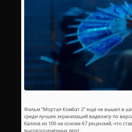
Фильм "Мортал Комбат 2"
ещё не вышел в ши
среди лучших экранизаций видеоигр по верс
баллов из 100 на основе 67 рецензий, что ста
высокооценённых лент.