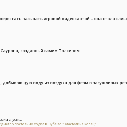
перестать называть игровой видеокартой – она стала сли
з Саурона, созданный самим Толкином
у, добывающую воду из воздуха для ферм в засушливых рег
али спустя...
 Денетор постоянно ходил в шубе во "Властелине колец"