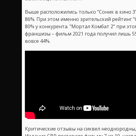
Выше расположились только "Соник в кино 3"
86%. При этом именно зрительский рейтинг "
80% у конкурента. "Мортал Комбат 2" при э
франшизы – фильм 2021 года получил лишь 55
вовсе 44%.
Критические отзывы на сиквел неоднородны,
Издание CBR поставило фильму 7 из 10, назв