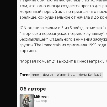
том, что кино иногда создаётся просто для ра
медленный первый акт, но признал, что посл
зрелище, сокрушительное от начала и до кон
IGN оценила фильм в 3 из 5 звёзд, отметив 
"творчески перезапускает серию к лучшему",
бессмыслицей". Отдельного внимания заслуж
группы The Immortals из оригинала 1995 год
картины.
"Мортал Комбат 2" выходит в кинотеатрах 8 
Тэги:
Кино
Другое
Warner Bros.
Mortal Kombat 2
Об авторе
Miltroen
Редактор