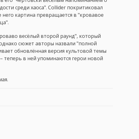
дости среди хаоса". Collider покритиковал
е него картина превращается в "кровавое
ца".
"кроваво весёлый второй раунд", который
 однако сюжет авторы назвали "полной
ивает обновлённая версия культовой темы
а – теперь в ней упоминаются герои новой
мая.