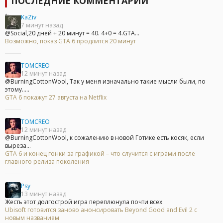
ПОСЛЕДНИЕ КОММЕНТАРИИ
KaZiv
7 минут назад
@Social,20 дней + 20 минут = 40. 4+0 = 4.GTA...
Возможно, показ GTA 6 продлится 20 минут
TOMCREO
12 минут назад
@BurningCottonWool, Так у меня изначально такие мысли были, по
этому.....
GTA 6 покажут 27 августа на Netflix
TOMCREO
12 минут назад
@BurningCottonWool, к сожалению в новой Готике есть косяк, если
выреза...
GTA 6 и конец гонки за графикой – что случится с играми после
главного релиза поколения
Psy
13 минут назад
Жесть этот долгострой игра переплюнула почти всех
Ubisoft готовится заново анонсировать Beyond Good and Evil 2 с
новым названием