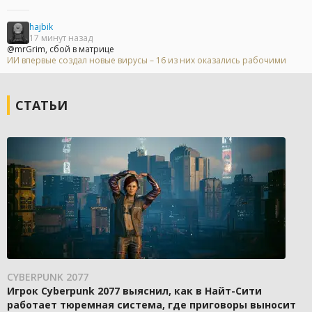
hajbik
17 минут назад
@mrGrim, сбой в матрице
ИИ впервые создал новые вирусы – 16 из них оказались рабочими
СТАТЬИ
CYBERPUNK 2077
Игрок Cyberpunk 2077 выяснил, как в Найт-Сити
работает тюремная система, где приговоры выносит