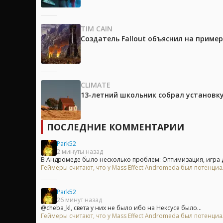
TIM CAIN
Создатель Fallout объяснил на приме
CLIMATE
13-летний школьник собрал установк
ПОСЛЕДНИЕ КОММЕНТАРИИ
Park52
2 минуты назад
В Андромеде было несколько проблем: Оптимизация, игра д
Геймеры считают, что у Mass Effect Andromeda был потенци
Park52
26 минут назад
@cheba_kl, света у них не было ибо на Нексусе было...
Геймеры считают, что у Mass Effect Andromeda был потенци