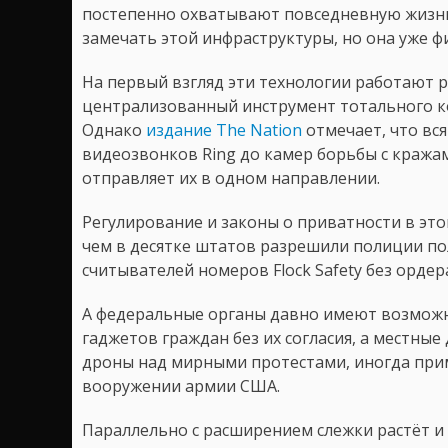
постепенно охватывают повседневную жизнь
замечать этой инфраструктуры, но она уже ф
На первый взгляд эти технологии работают р
централизованный инструмент тотального ко
Однако
издание The Nation
отмечает, что вс
видеозвонков Ring до камер борьбы с кражам
отправляет их в одном направлении.
Регулирование и законы о приватности в это
чем в десятке штатов разрешили полиции п
считывателей номеров Flock Safety без ордер
А федеральные органы давно имеют возмож
гаджетов граждан без их согласия, а местны
дроны над мирными протестами, иногда приме
вооружении армии США.
Параллельно с расширением слежки растёт и