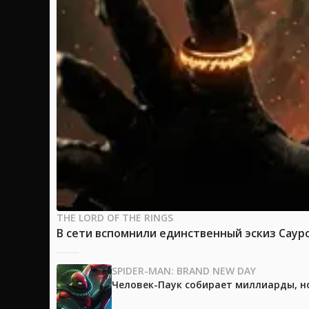
THE LORD OF THE RINGS
В сети вспомнили единственный эскиз Саур
SPIDER-MAN: BRAND NEW DAY
Человек-Паук собирает миллиарды, но