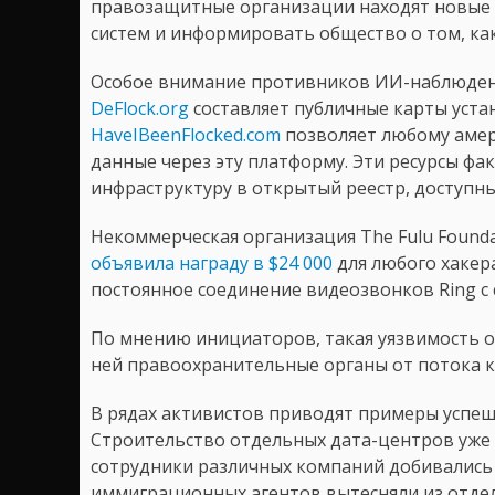
правозащитные организации находят новые 
систем и информировать общество о том, ка
Особое внимание противников ИИ-наблюдени
DeFlock.org
составляет публичные карты уста
HaveIBeenFlocked.com
позволяет любому амер
данные через эту платформу. Эти ресурсы ф
инфраструктуру в открытый реестр, доступн
Некоммерческая организация The Fulu Found
объявила награду в $24 000
для любого хакер
постоянное соединение видеозвонков Ring с
По мнению инициаторов, такая уязвимость 
ней правоохранительные органы от потока к
В рядах активистов приводят примеры успеш
Строительство отдельных дата-центров уже
сотрудники различных компаний добивались
иммиграционных агентов вытесняли из отде