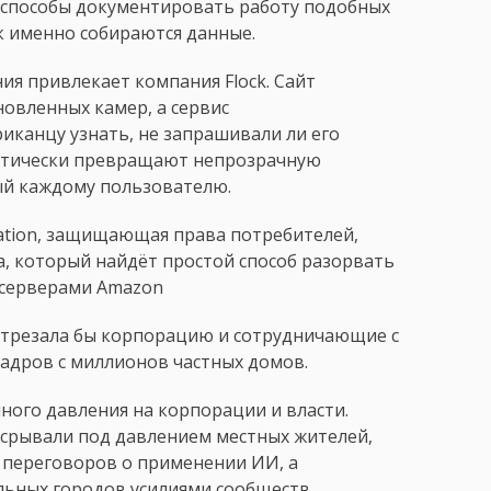
способы документировать работу подобных
к именно собираются данные.
я привлекает компания Flock. Сайт
новленных камер, а сервис
иканцу узнать, не запрашивали ли его
актически превращают непрозрачную
ый каждому пользователю.
ation, защищающая права потребителей,
а, который найдёт простой способ разорвать
 серверами Amazon
отрезала бы корпорацию и сотрудничающие с
адров с миллионов частных домов.
ного давления на корпорации и власти.
 срывали под давлением местных жителей,
 переговоров о применении ИИ, а
льных городов усилиями сообществ.