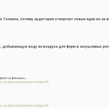
ре Толкина, почему аудитория отвергает новые идеи из-за 
у, добывающую воду из воздуха для ферм в засушливых рег
аже на финальн...
ал, но игру похоронила спешка EA
ал, но игру похоронила спешка EA