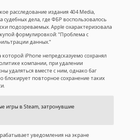
ое расследование издания 404 Media,
 судебных дела, где ФБР воспользовалось
иски подозреваемых. Apple охарактеризовала
скупой формулировкой: "Проблема с
фильтрации данных."
за которой iPhone непредсказуемо сохранял
политике компании, при удалении
ы удаляться вместе с ним, однако баг
ко блокирует повторное сохранение таких
и.
ые игры в Steam, затронувшие
обрабатывает уведомления на экране