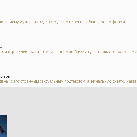
, почему музыка из видеоигр давно перестала быть просто фоном
..
ой игре гулей звали "зомби", а термин "дикий гуль" появился только в Fal
йлеры...
день" с его странным сексуальным подтекстом, а финальную схватку назв