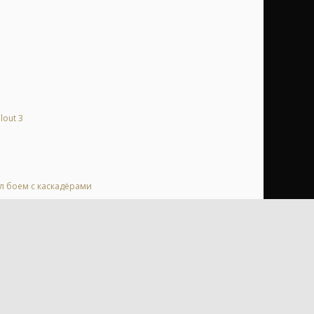
lout 3
ал боем с каскадёрами