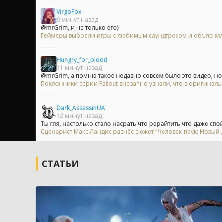
VirgoFox
9 минут назад
@mrGrim, и не только его)
Геймеры выбрали игры с любимым саундтреком и объяснили
Hungry_for_blood
11 минут назад
@mrGrim, а помню такое недавно совсем было это видео, но.
Поклонники серии Fallout внезапно узнали, что в оригинальн
Dark_AssassinUA
12 минут назад
Ты гля, настолько стало насрать что рерайтить что даже спо
Сценарист Макс Ландис разнёс сюжет "Человек-паук: Новый 
СТАТЬИ