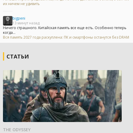
их ничем не удивить
bigpeni
13 минут назад
Ничего страшного. Китайская память все еще есть. Особенно теперь
когда...
Вся память 2027 года раскуплена: ПК и смартфоны останутся без DRAM
СТАТЬИ
THE ODYSSEY