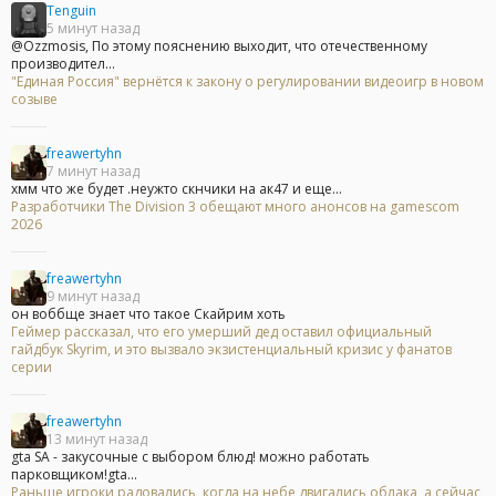
Tenguin
5 минут назад
@Ozzmosis, По этому пояснению выходит, что отечественному
производител...
"Единая Россия" вернётся к закону о регулировании видеоигр в новом
созыве
freawertyhn
7 минут назад
хмм что же будет .неужто скнчики на ак47 и еще...
Разработчики The Division 3 обещают много анонсов на gamescom
2026
freawertyhn
9 минут назад
он воббще знает что такое Скайрим хоть
Геймер рассказал, что его умерший дед оставил официальный
гайдбук Skyrim, и это вызвало экзистенциальный кризис у фанатов
серии
freawertyhn
13 минут назад
gta SA - закусочные с выбором блюд! можно работать
парковщиком!gta...
Раньше игроки радовались, когда на небе двигались облака, а сейчас