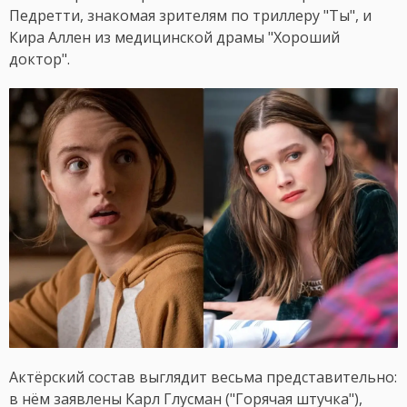
Педретти, знакомая зрителям по триллеру "Ты", и
Кира Аллен из медицинской драмы "Хороший
доктор".
Актёрский состав выглядит весьма представительно:
в нём заявлены Карл Глусман ("Горячая штучка"),