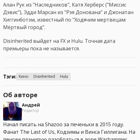
Алан Рук из "Наследников", Катя Херберс ("Миссис
Дэвис"), Эдди Марсан из "Рэя Донована" и Джонатан
Хиггинботэм, известный по "Ходячим мертвецам:
Мёртвый город".
Disinherited выйдет на FX и Hulu. Точная дата
премьеры пока не называется.
Тэги:
Кино
Disinherited
Hulu
Об авторе
Андрей
Редактор
Начал писать на Shazoo за печеньки в 2015 году.
Фанат The Last of Us, Кодзимы и Винса Гиллигана. На
пенсии планирую разобраться в лоре Warhammer