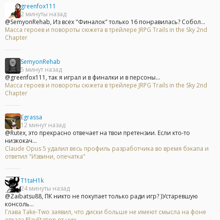
greenfox111
2 минуты назад
@SemyonRehab, Из всех "Финалок" только 16 понравилась? Собол...
Масса героев и повороты сюжета в трейлере JRPG Trails in the Sky 2nd
Chapter
SemyonRehab
5 минут назад
@greenfox111, так я играл и в финалки и в персоны...
Масса героев и повороты сюжета в трейлере JRPG Trails in the Sky 2nd
Chapter
Egrassa
12 минут назад
@Rutex, это прекрасно отвечает на твои претензии. Если кто-то
низкокач...
Claude Opus 5 удалил весь профиль разработчика во время бэкапа и
ответил "Извини, опечатка"
T1taH1k
24 минуты назад
@Zaibatsu88, ПК никто не покупает только ради игр? )Устаревшую
консоль...
Глава Take-Two заявил, что диски больше не имеют смысла на фоне
отказа PlayStation от них