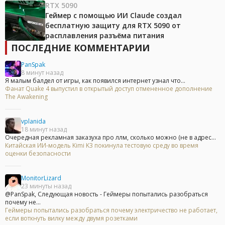
RTX 5090
Геймер с помощью ИИ Claude создал
бесплатную защиту для RTX 5090 от
расплавления разъёма питания
ПОСЛЕДНИЕ КОММЕНТАРИИ
PanSpak
8 минут назад
Я малым балдел от игры, как появился интернет узнал что...
Фанат Quake 4 выпустил в открытый доступ отмененное дополнение
The Awakening
vplanida
18 минут назад
Очередная рекламная заказуха про ллм, сколько можно (не в адрес...
Китайская ИИ-модель Kimi K3 покинула тестовую среду во время
оценки безопасности
MonitorLizard
23 минуты назад
@PanSpak, Следующая новость - Геймеры попытались разобраться
почему не...
Геймеры попытались разобраться почему электричество не работает,
если воткнуть вилку между двумя розетками