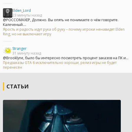
Elden_Lord
23 минуты назад
@POCCOMAXEP, Должно. Вы опять не понимаете о чём говорите.
Калеченый....
Ярость и радость идут рука об руку – почему игроки ненавидят Elden
Ring, но не выключают игру
Stranger
31 минуту назад
@Brooklyne, было бы интересно посмотреть процент заказов на ПК и...
Предзаказы GTA 6 исключительно хороши, релиз игры не будет
перенесён
СТАТЬИ