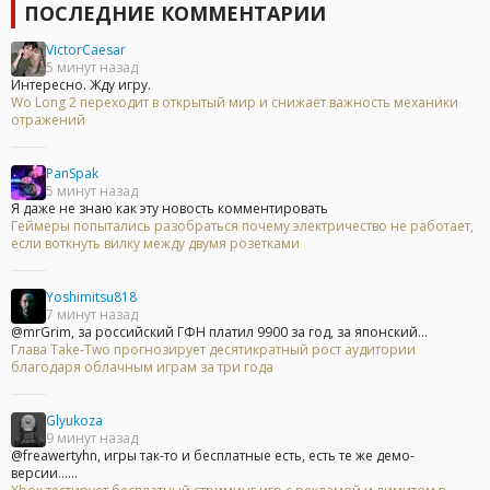
ПОСЛЕДНИЕ КОММЕНТАРИИ
VictorCaesar
5 минут назад
Интересно. Жду игру.
Wo Long 2 переходит в открытый мир и снижает важность механики
отражений
PanSpak
5 минут назад
Я даже не знаю как эту новость комментировать
Геймеры попытались разобраться почему электричество не работает,
если воткнуть вилку между двумя розетками
Yoshimitsu818
7 минут назад
@mrGrim, за российский ГФН платил 9900 за год, за японский...
Глава Take-Two прогнозирует десятикратный рост аудитории
благодаря облачным играм за три года
Glyukoza
9 минут назад
@freawertyhn, игры так-то и бесплатные есть, есть те же демо-
версии......