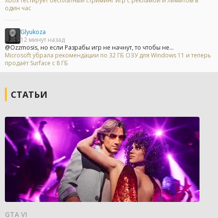
Xbox тестирует бесплатный стриминг игр с рекламой и лимитом в
один час
Glyukoza
12 минут назад
@Ozzmosis, но если Разрабы игр не начнут, то чтобы не...
Microsoft убрала рекомендации по 32 ГБ ОЗУ для Windows 11 и теперь
продаёт Surface с 8 ГБ
СТАТЬИ
GTA VI