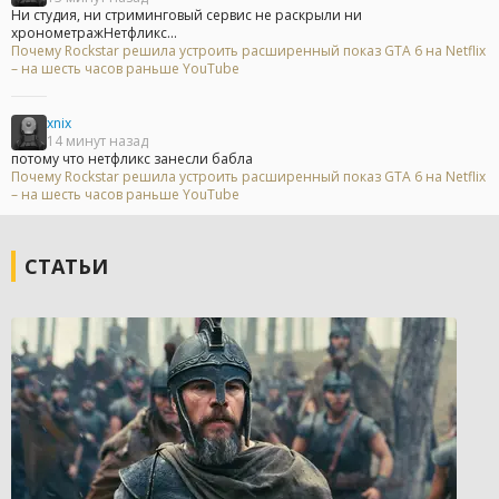
Ни студия, ни стриминговый сервис не раскрыли ни
хронометражНетфликс...
Почему Rockstar решила устроить расширенный показ GTA 6 на Netflix
– на шесть часов раньше YouTube
xnix
14 минут назад
потому что нетфликс занесли бабла
Почему Rockstar решила устроить расширенный показ GTA 6 на Netflix
– на шесть часов раньше YouTube
СТАТЬИ