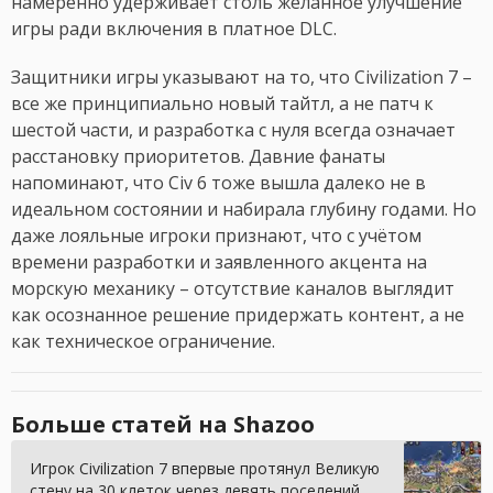
намеренно удерживает столь желанное улучшение
игры ради включения в платное DLC.
Защитники игры указывают на то, что Civilization 7 –
все же принципиально новый тайтл, а не патч к
шестой части, и разработка с нуля всегда означает
расстановку приоритетов. Давние фанаты
напоминают, что Civ 6 тоже вышла далеко не в
идеальном состоянии и набирала глубину годами. Но
даже лояльные игроки признают, что с учётом
времени разработки и заявленного акцента на
морскую механику – отсутствие каналов выглядит
как осознанное решение придержать контент, а не
как техническое ограничение.
Больше статей на Shazoo
Игрок Civilization 7 впервые протянул Великую
стену на 30 клеток через девять поселений