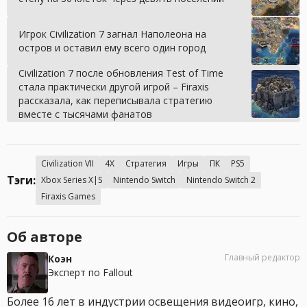
Игрок Civilization 7 загнал Наполеона на
остров и оставил ему всего один город
Civilization 7 после обновления Test of Time
стала практически другой игрой – Firaxis
рассказала, как переписывала стратегию
вместе с тысячами фанатов
Civilization VII
4X
Стратегия
Игры
ПК
PS5
Тэги:
Xbox Series X|S
Nintendo Switch
Nintendo Switch 2
Firaxis Games
Об авторе
Главный редактор
Коэн
Эксперт по Fallout
Более 16 лет в индустрии освещения видеоигр, кино,