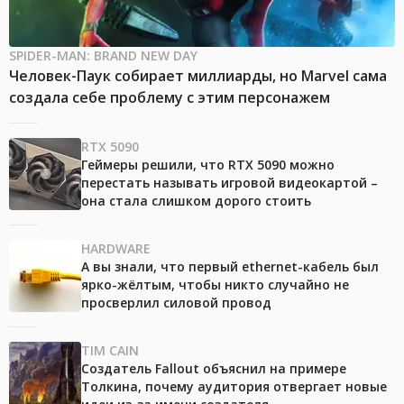
SPIDER-MAN: BRAND NEW DAY
Человек-Паук собирает миллиарды, но Marvel сама
создала себе проблему с этим персонажем
RTX 5090
Геймеры решили, что RTX 5090 можно
перестать называть игровой видеокартой –
она стала слишком дорого стоить
HARDWARE
А вы знали, что первый ethernet-кабель был
ярко-жёлтым, чтобы никто случайно не
просверлил силовой провод
TIM CAIN
Создатель Fallout объяснил на примере
Толкина, почему аудитория отвергает новые