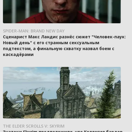
SPIDER-MAN: BRAND NEW DAY
Сценарист Макс Ландис разнёс сюжет "Человек-паук:
Новый день" с его странным сексуальным
подтекстом, а финальную схватку назвал боем с
каскадёрами
THE ELDER SCROLLS V: SKYRIM
Знатоки Skyrim предположили, что Коллегия бардов