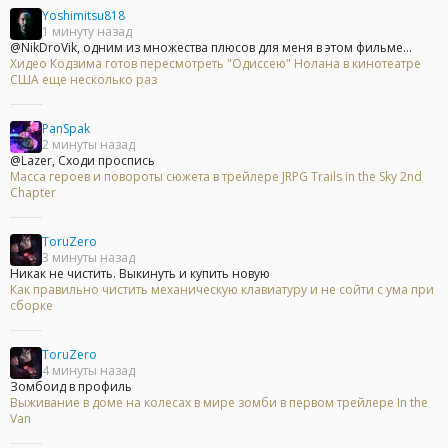
Yoshimitsu818
1 минуту назад
@NikDroVik, одним из множества плюсов для меня в этом фильме...
Хидео Кодзима готов пересмотреть "Одиссею" Нолана в кинотеатре
США еще несколько раз
PanSpak
2 минуты назад
@Lazer, Сходи проспись
Масса героев и повороты сюжета в трейлере JRPG Trails in the Sky 2nd
Chapter
ToruZero
3 минуты назад
Никак не чистить. Выкинуть и купить новую
Как правильно чистить механическую клавиатуру и не сойти с ума при
сборке
ToruZero
4 минуты назад
Зомбоид в профиль
Выживание в доме на колесах в мире зомби в первом трейлере In the
Van