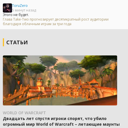
ToruZero
5 минут назад
Этого не будет.
Глава Take-Two прогнозирует десятикратный рост аудитории
благодаря облачным играм за три года
СТАТЬИ
WORLD OF WARCRAFT
Двадцать лет спустя игроки спорят, что убило
огромный мир World of Warcraft – летающие маунты