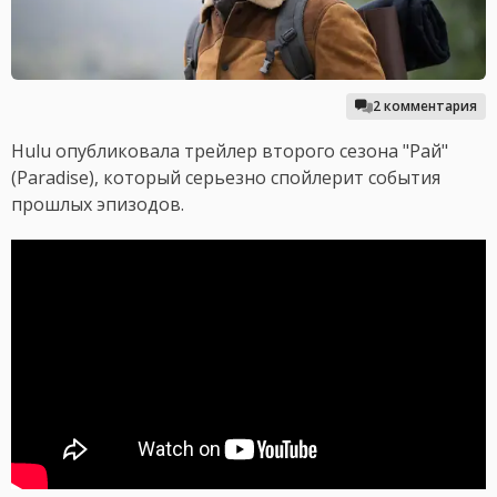
2 комментария
Hulu опубликовала трейлер второго сезона "Рай"
(Paradise), который серьезно спойлерит события
прошлых эпизодов.