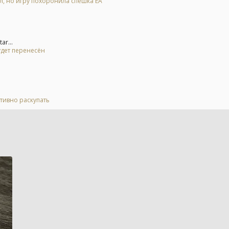
ал, но игру похоронила спешка EA
r...
удет перенесён
тивно раскупать