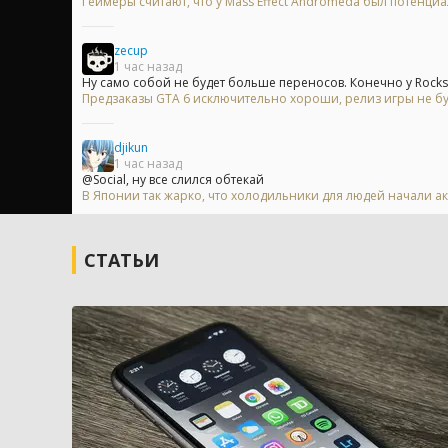
Геймеры считают, что у Mass Effect Andromeda был потенци
zecup
1 час назад
Ну само собой не будет больше переносов. Конечно у Rocksta
Предзаказы GTA 6 исключительно хороши, релиз игры не б
djikun
1 час назад
@Social, ну все слился обтекай
В Японии так жарко, что холодильники для людей начали ак
СТАТЬИ