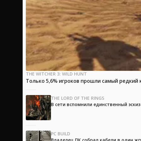
THE WITCHER 3: WILD HUNT
Только 5,6% игроков прошли самый редкий к
THE LORD OF THE RINGS
В сети вспомнили единственный эски
PC BUILD
Владелец ПК собрал кабели в один жг