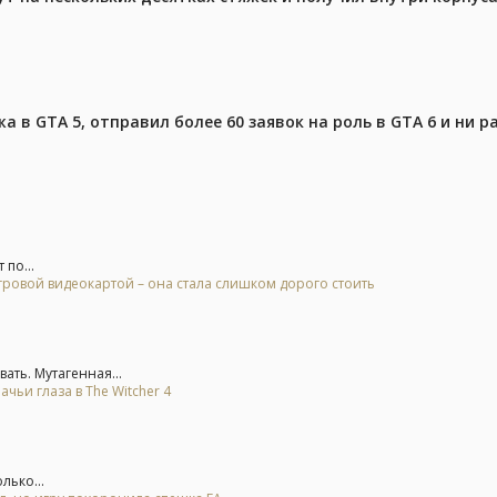
 в GTA 5, отправил более 60 заявок на роль в GTA 6 и ни р
 по...
гровой видеокартой – она стала слишком дорого стоить
ть. Мутагенная...
ьи глаза в The Witcher 4
лько...