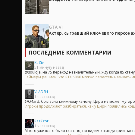
GTA VI
Актёр, сыгравший ключевого персонажа
ПОСЛЕДНИЕ КОММЕНТАРИИ
KaZiv
51 минуту назад
@souldja, на 75 переход незначительный, жду когда 85 станут
Геймеры решили, что RTX 5090 можно перестать называть и
VLADSH
1 час назад
@Q4ard, Согласно книжному канону, Цири не может мутирова
Игроки продолжают разбираться, как у Цири появились кошач
RazZzor
1 час назад
Много уже всего было сказано, но видимо в индустрии насто