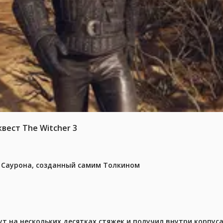
вест The Witcher 3
з Саурона, созданный самим Толкином
ут на нескольких десятках стяжек и получил внутри корпус