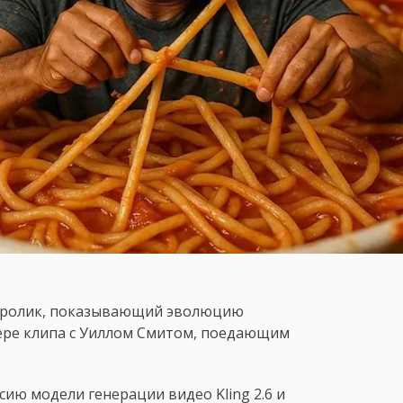
 ролик, показывающий эволюцию
ере клипа с Уиллом Смитом, поедающим
ию модели генерации видео Kling 2.6 и