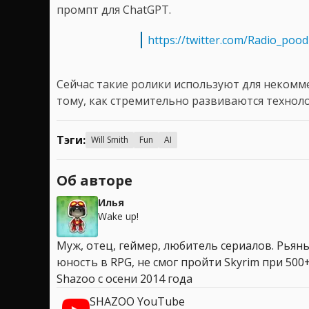
промпт для ChatGPT.
https://twitter.com/Radio_poo
Сейчас такие ролики используют для некомм
тому, как стремительно развиваются техноло
Тэги:
Will Smith
Fun
AI
Об авторе
Илья
Wake up!
Муж, отец, геймер, любитель сериалов. Рья
юность в RPG, не смог пройти Skyrim при 500+
Shazoo с осени 2014 года
SHAZOO YouTube