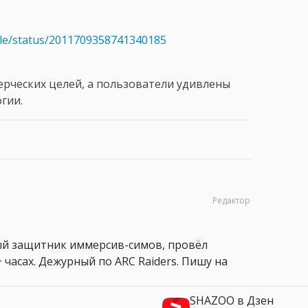
dle/status/2011709358741340185
ерческих целей, а пользователи удивлены
гии.
Редактор
ный защитник иммерсив-симов, провёл
 часах. Дежурный по ARC Raiders. Пишу на
SHAZOO в Дзен