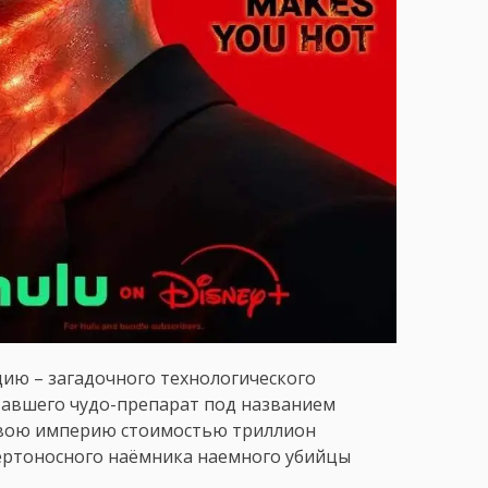
ию – загадочного технологического
тавшего чудо-препарат под названием
ь свою империю стоимостью триллион
мертоносного наёмника наемного убийцы