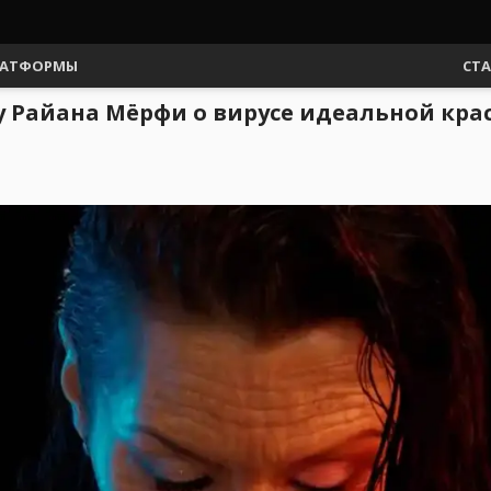
АТФОРМЫ
СТ
ty Райана Мёрфи о вирусе идеальной кр