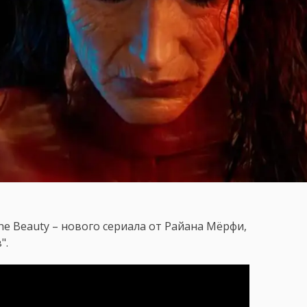
he Beauty – нового сериала от Райана Мёрфи,
".