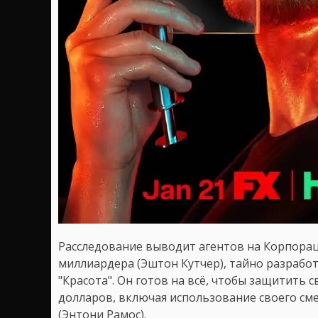
Расследование выводит агентов на Корпорац
миллиардера (Эштон Кутчер), тайно разрабо
"Красота". Он готов на всё, чтобы защитит
долларов, включая использование своего с
(Энтони Рамос).