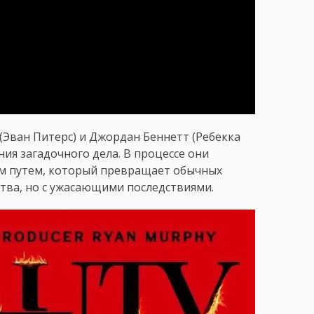
(Эван Питерс) и Джордан Беннетт (Ребекка
ния загадочного дела. В процессе они
м путем, который превращает обычных
тва, но с ужасающими последствиями.