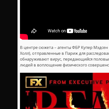
В центре сюжета – агенты ФБР Купер Мэдсен 
Холл), отправленные в Париж для расследова
обнаруживают вирус, передающийся половы
людей в воплощение физического совершенс