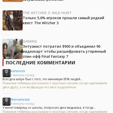
THE WITCHER 3: WILD HUNT
Только 5,6% игроков прошли самый редкий
квест The Witcher 3
GAMING
Энтузиаст потратил $900 и объединил 90
видеокарт чтобы расшифровать утерянный
спин-офф Final Fantasy 7
ПОСЛЕДНИЕ КОММЕНТАРИИ
Karternick
2 минуты назад
Всегда в ахере был с того, что минимум 95% людей...
Пожилые геймеры рассказали о грустных случаях, когда одалживали
диск другу, а он возвращал его весь в царапинах
Warnamestar
4 минуты назад
У меня товарищ со школы, попросил диск ведьмака, я тогда...
Пожилые геймеры рассказали о грустных случаях, когда одалживали