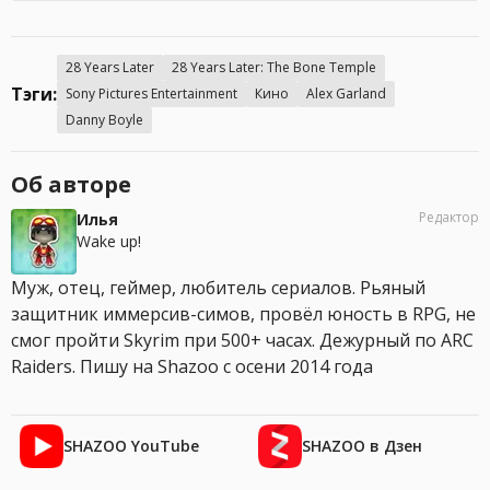
28 Years Later
28 Years Later: The Bone Temple
Тэги:
Sony Pictures Entertainment
Кино
Alex Garland
Danny Boyle
Об авторе
Редактор
Илья
Wake up!
Муж, отец, геймер, любитель сериалов. Рьяный
защитник иммерсив-симов, провёл юность в RPG, не
смог пройти Skyrim при 500+ часах. Дежурный по ARC
Raiders. Пишу на Shazoo с осени 2014 года
SHAZOO YouTube
SHAZOO в Дзен