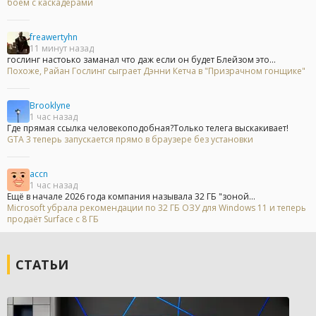
боем с каскадёрами
freawertyhn
11 минут назад
гослинг настоько заманал что даж если он будет Блейзом это...
Похоже, Райан Гослинг сыграет Дэнни Кетча в "Призрачном гонщике"
Brooklyne
1 час назад
Где прямая ссылка человекоподобная?Только телега выскакивает!
GTA 3 теперь запускается прямо в браузере без установки
accn
1 час назад
Ещё в начале 2026 года компания называла 32 ГБ "зоной...
Microsoft убрала рекомендации по 32 ГБ ОЗУ для Windows 11 и теперь
продаёт Surface с 8 ГБ
СТАТЬИ