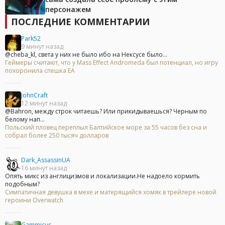
персонажем
ПОСЛЕДНИЕ КОММЕНТАРИИ
Park52
9 минут назад
@cheba_kl, света у них не было ибо на Нексусе было...
Геймеры считают, что у Mass Effect Andromeda был потенциал, но игру
похоронила спешка EA
JohnCraft
12 минут назад
@Bahron, между строк читаешь? Или прикидываешься? Черным по
белому нап...
Польский пловец переплыл Балтийское море за 55 часов без сна и
собрал более 250 тысяч долларов
Dark_AssassinUA
16 минут назад
Опять микс из англицизмов и локализации.Не надоело кормить
подобным?
Симпатичная девушка в мехе и матерящийся хомяк в трейлере новой
героини Overwatch
Gammicus