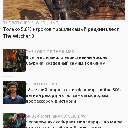
THE WITCHER 3: WILD HUNT
Только 5,6% игроков прошли самый редкий квест
The Witcher 3
THE LORD OF THE RINGS
В сети вспомнили единственный эскиз
Саурона, созданный самим Толкином
WORLD RECORD
18-летний подросток из Флориды побил 306-
летний рекорд и стал самым молодым
профессором в истории
SPIDER-MAN: BRAND NEW DAY
Человек-Паук собирает миллиарды, но Marvel
сама создала себе проблему с этим