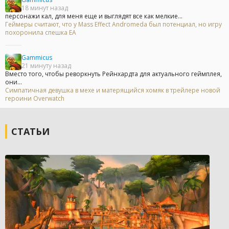
18 минут назад
персонажи кал, для меня еще и выглядят все как мелкие...
Геймеры считают, что у Mass Effect Andromeda был потенциал, но игру
похоронила спешка EA
Gammicus
21 минуту назад
Вместо того, чтобы реворкнуть Рейнхардта для актуального геймплея,
они...
Симпатичная девушка в мехе и матерящийся хомяк в трейлере новой
героини Overwatch
СТАТЬИ