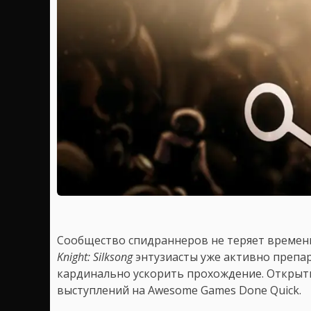
Сообщество спидраннеров не теряет времени 
Knight: Silksong
энтузиасты уже активно препа
кардинально ускорить прохождение. Открыты
выступлений на Awesome Games Done Quick.