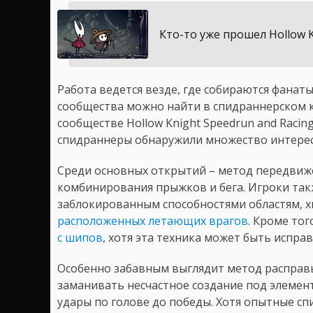
Кто-то уже прошел Hollow Kn
Работа ведется везде, где собираются фанаты
сообщества можно найти в спидраннерском 
сообществе Hollow Knight Speedrun and Racin
спидраннеры обнаружили множество интерес
Среди основных открытий – метод передвиж
комбинирования прыжков и бега. Игроки так
заблокированным способностями областям, х
расположенных летающих врагов
. Кроме то
с шипов
, хотя эта техника может быть испра
Особенно забавным выглядит метод расправы
заманивать несчастное создание под элемен
удары по голове до победы. Хотя опытные с