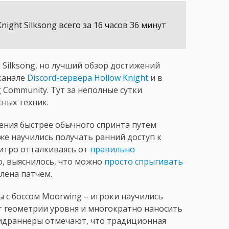
ight Silksong всего за 16 часов 36 минут
 Silksong, но лучший обзор достижений
канале
Discord-сервера Hollow Knight
и в
g Community. Тут за неполные сутки
ных техник.
ения быстрее обычного спринта путем
же научились получать ранний доступ к
итро отталкиваясь от
правильно
го, выяснилось, что можно
просто спрыгивать
влена патчем.
 с боссом Moorwing – игроки научились
т геометрии уровня и многократно наносить
пидраннеры отмечают, что традиционная