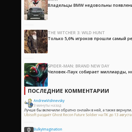
Владельцы BMW недовольны появление
THE WITCHER 3: WILD HUNT
Только 5,6% игроков прошли самый ре
SPIDER-MAN: BRAND NEW DAY
Человек-Паук собирает миллиарды, но
ПОСЛЕДНИЕ КОММЕНТАРИИ
AndrewVishnevsky
3 минуты назад
Лучше бы включили обратно онлайн в ней, а также вернули..
Ubisoft раздаёт Ghost Recon Future Soldier на ПК до 13 август
BulkyImagination