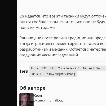
Ожидается, что все эти техники будут отточ
опыта сообществом, если только они не бу
новыми методами.
Ранние дни после релиза традиционно предс
когда игроки экспериментируют со всеми в
разработчиками механик. Остается с нетерпе
следующие часы исследований.
Игры
ПК
PS5
Xbox Series X|S
Nintendo Switch
Тэги:
Экшен
Hollow Knight: Silksong
Об авторе
Коэн
Эксперт по Fallout