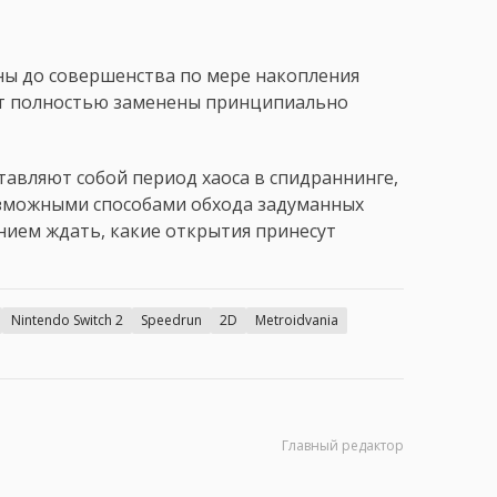
ены до совершенства по мере накопления
дут полностью заменены принципиально
тавляют собой период хаоса в спидраннинге,
озможными способами обхода задуманных
нием ждать, какие открытия принесут
Nintendo Switch 2
Speedrun
2D
Metroidvania
Главный редактор