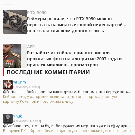
RTX 5090
Геймеры решили, что RTX 5090 можно
перестать называть игровой видеокартой –
она стала слишком дорого стоить
APP
Разработчик собрал приложение для
проклятых фото на алгоритме 2007 года и
привлек миллионы просмотров
ПОСЛЕДНИЕ КОММЕНТАРИИ
mrGrim
1 минуту назад
@Fortuna, любой каприз за ваши деньги. балоном хоть спереди хоть...
Кейпоп-звезду раскритиковали за то, что она вскрыла дорогую
карточку Pokemon и приложила к лицу
Mnuk
4 минуты назад
@FanBanderes, замена будет без удаления мертвого да и все)) чу-чуть...
Владелец ПК собрал кабели в один жгут на нескольких десятках стяжек