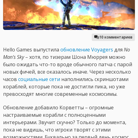
10 комментариев
Hello Games выпустила
обновление Voyagers
для
No
Man's Sky
– хотя, по тизерам Шона Мюррея можно
было ожидать что-то вроде обычного патча с парой
новых фичей, все оказалось иначе. Через несколько
часов
социальные сети
наполнились скриншотами
кораблей, которые пока не достигли пика, но уже
превосходят многие современные космосимы.
Обновление добавило Корветты – огромные
настраиваемые корабли с полноценными
интерьерами. Звучит скучно? Только до момента,
пока не видишь, что игроки творят с этими
возможностями. Буквально за первый день космос