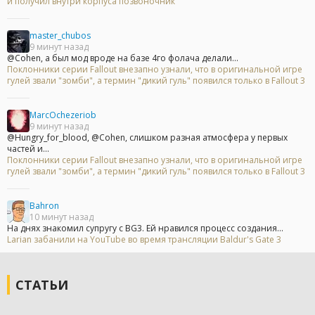
и получил внутри корпуса позвоночник
master_chubos
9 минут назад
@Cohen, а был мод вроде на базе 4го фолача делали...
Поклонники серии Fallout внезапно узнали, что в оригинальной игре
гулей звали "зомби", а термин "дикий гуль" появился только в Fallout 3
MarcOchezeriob
9 минут назад
@Hungry_for_blood, @Cohen, слишком разная атмосфера у первых
частей и...
Поклонники серии Fallout внезапно узнали, что в оригинальной игре
гулей звали "зомби", а термин "дикий гуль" появился только в Fallout 3
Bahron
10 минут назад
На днях знакомил супругу с BG3. Ей нравился процесс создания...
Larian забанили на YouTube во время трансляции Baldur's Gate 3
СТАТЬИ