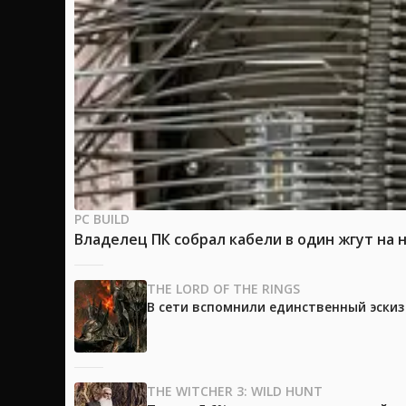
PC BUILD
Владелец ПК собрал кабели в один жгут на 
THE LORD OF THE RINGS
В сети вспомнили единственный эски
THE WITCHER 3: WILD HUNT