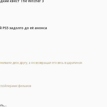
дкий квест The Witcher 3
 PS5 задолго до её анонса
живали диск другу, а он возвращал его весь в царапинах
о спойлерами фильмов
ь,...