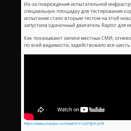
Из-за повреждения испытательной инфрастр
специальную площадку для тестирования кор
испытание стало вторым тестом на этой ново
запустила одиночный двигатель Raptor для и
Как показывают записи местных СМИ, огнево
по всей видимости, задействовало все шесть
https://www.youtube.com/watch?v=aQF9JcK-pH8