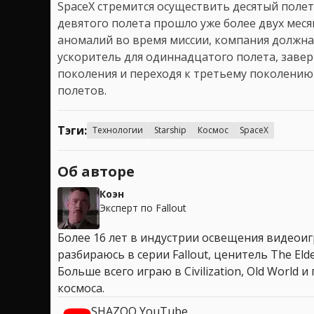
SpaceX стремится осуществить десятый полет
девятого полета прошло уже более двух меся
аномалий во время миссии, компания должна
ускоритель для одиннадцатого полета, заве
поколения и переходя к третьему поколению
полетов.
Тэги:
Технологии
Starship
Космос
SpaceX
Об авторе
Коэн
Эксперт по Fallout
Более 16 лет в индустрии освещения видеоигр
разбираюсь в серии Fallout, ценитель The Elder
Больше всего играю в Civilization, Old World
космоса.
SHAZOO YouTube