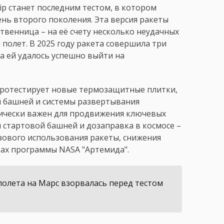
ip станет последним тестом, в котором
нь второго поколения. Эта версия ракеты
твенница – на её счету несколько неудачных
полет. В 2025 году ракета совершила три
да ей удалось успешно выйти на
 протестирует новые термозащитные плитки,
й башней и системы развертывания
итически важен для продвижения ключевых
ля стартовой башней и дозаправка в космосе –
зового использования ракеты, снижения
ках программы NASA "Артемида".
 полета на Марс взорвалась перед тестом