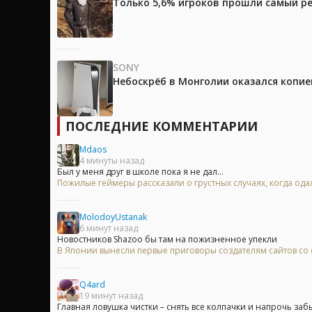
Только 5,6% игроков прошли самый ре
SONY
Небоскрёб в Монголии оказался копией
ПОСЛЕДНИЕ КОММЕНТАРИИ
Mdaos
4 минуты назад
Был у меня друг в школе пока я не дал...
Пожилые геймеры рассказали о грустных случаях, когда одал
MolodoyUstanak
6 минут назад
Новостников Shazoo бы там на пожизненное упекли
В Японии вынесли первые приговоры создателям сайтов с
Q4ard
19 минут назад
Главная ловушка чистки – снять все колпачки и напрочь забыт