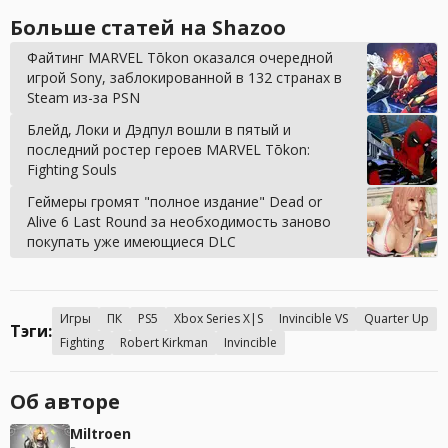
Больше статей на Shazoo
Файтинг MARVEL Tōkon оказался очередной
игрой Sony, заблокированной в 132 странах в
Steam из-за PSN
Блейд, Локи и Дэдпул вошли в пятый и
последний ростер героев MARVEL Tōkon:
Fighting Souls
Геймеры громят "полное издание" Dead or
Alive 6 Last Round за необходимость заново
покупать уже имеющиеся DLC
Игры
ПК
PS5
Xbox Series X|S
Invincible VS
Quarter Up
Тэги:
Fighting
Robert Kirkman
Invincible
Об авторе
Miltroen