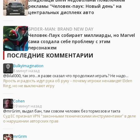
рекламы "Человек-паук: Новый день" на
центральных дисплеях авто
SPIDER-MAN: BRAND NEW DAY
Человек-Паук собирает миллиарды, но Marvel
сама создала себе проблему с этим
персонажем
ПОСЛЕДНИЕ КОММЕНТАРИИ
BulkyImagination
8 минут назад
@Bilal000, так это...я разве сказал что продолжил играть? Не надо...
Ярость и радость идут рука об руку – почему игроки ненавидят Elden
Ring, но не выключают игру
Cohen
19 минут назад
@mrGrim, выдал бан, там совсем человек без тормозов и такта
Суд ЕС признал VPN "законными техническими инструментами" в деле
о нарушении авторских прав
mrGrim