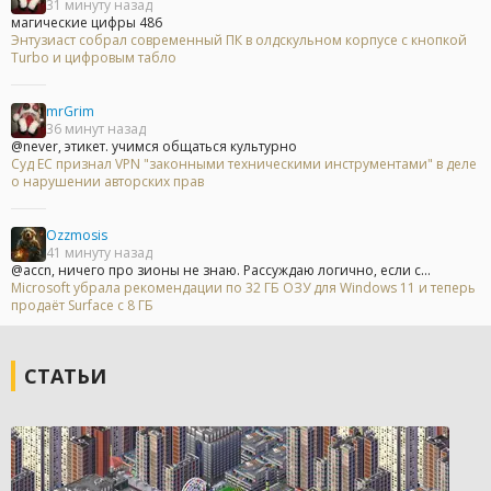
31 минуту назад
магические цифры 486
Энтузиаст собрал современный ПК в олдскульном корпусе с кнопкой
Turbo и цифровым табло
mrGrim
36 минут назад
@never, этикет. учимся общаться культурно
Суд ЕС признал VPN "законными техническими инструментами" в деле
о нарушении авторских прав
Ozzmosis
41 минуту назад
@accn, ничего про зионы не знаю. Рассуждаю логично, если с...
Microsoft убрала рекомендации по 32 ГБ ОЗУ для Windows 11 и теперь
продаёт Surface с 8 ГБ
СТАТЬИ