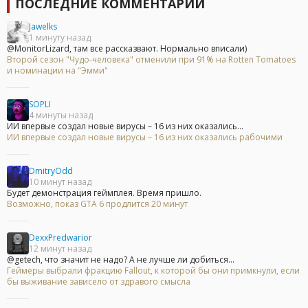
ПОСЛЕДНИЕ КОММЕНТАРИИ
Jawelks
1 минуту назад
@MonitorLizard, там все рассказвают. Нормально вписали)
Второй сезон "Чудо-человека" отменили при 91% на Rotten Tomatoes
и номинации на "Эмми"
SOPLI
4 минуты назад
ИИ впервые создал новые вирусы – 16 из них оказались...
ИИ впервые создал новые вирусы – 16 из них оказались рабочими
DmitryOdd
10 минут назад
Будет демонстрация геймплея. Время пришло.
Возможно, показ GTA 6 продлится 20 минут
DexxPredwarior
12 минут назад
@getech, что значит не надо? А не лучше ли добиться...
Геймеры выбрали фракцию Fallout, к которой бы они примкнули, если
бы выживание зависело от здравого смысла