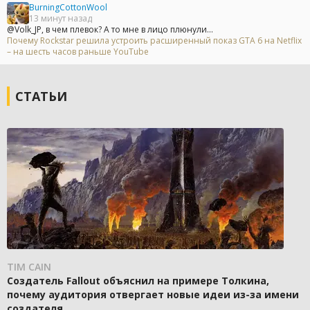
BurningCottonWool
13 минут назад
@Volk_JP, в чем плевок? А то мне в лицо плюнули...
Почему Rockstar решила устроить расширенный показ GTA 6 на Netflix
– на шесть часов раньше YouTube
СТАТЬИ
TIM CAIN
Создатель Fallout объяснил на примере Толкина,
почему аудитория отвергает новые идеи из-за имени
создателя