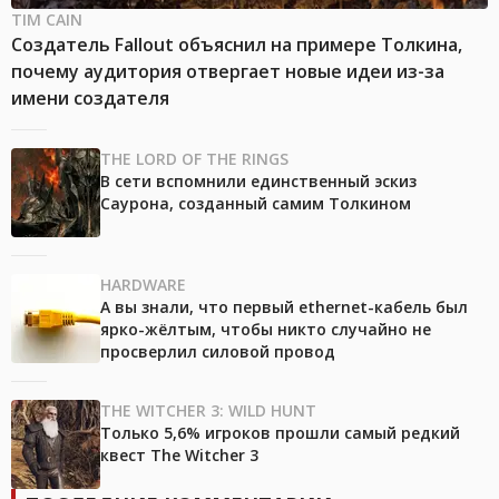
TIM CAIN
Создатель Fallout объяснил на примере Толкина,
почему аудитория отвергает новые идеи из-за
имени создателя
THE LORD OF THE RINGS
В сети вспомнили единственный эскиз
Саурона, созданный самим Толкином
HARDWARE
А вы знали, что первый ethernet-кабель был
ярко-жёлтым, чтобы никто случайно не
просверлил силовой провод
THE WITCHER 3: WILD HUNT
Только 5,6% игроков прошли самый редкий
квест The Witcher 3