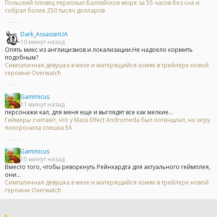
Польский пловец переплыл Балтийское море за 55 часов без сна и
собрал более 250 тысяч долларов
Dark_AssassinUA
10 минут назад
Опять микс из англицизмов и локализации.Не надоело кормить
подобным?
Симпатичная девушка в мехе и матерящийся хомяк в трейлере новой
героини Overwatch
Gammicus
11 минут назад
персонажи кал, для меня еще и выглядят все как мелкие...
Геймеры считают, что у Mass Effect Andromeda был потенциал, но игру
похоронила спешка EA
Gammicus
15 минут назад
Вместо того, чтобы реворкнуть Рейнхардта для актуального геймплея,
они...
Симпатичная девушка в мехе и матерящийся хомяк в трейлере новой
героини Overwatch