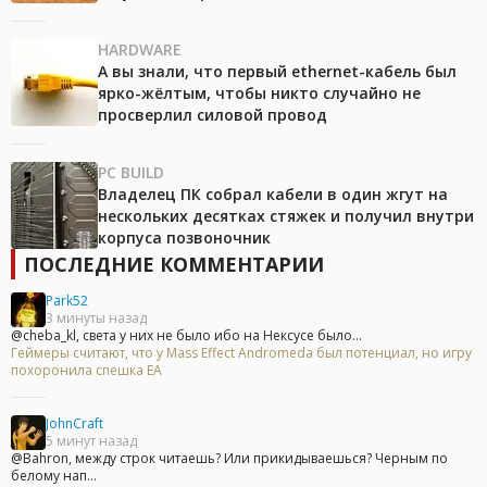
HARDWARE
А вы знали, что первый ethernet-кабель был
ярко-жёлтым, чтобы никто случайно не
просверлил силовой провод
PC BUILD
Владелец ПК собрал кабели в один жгут на
нескольких десятках стяжек и получил внутри
корпуса позвоночник
ПОСЛЕДНИЕ КОММЕНТАРИИ
Park52
3 минуты назад
@cheba_kl, света у них не было ибо на Нексусе было...
Геймеры считают, что у Mass Effect Andromeda был потенциал, но игру
похоронила спешка EA
JohnCraft
5 минут назад
@Bahron, между строк читаешь? Или прикидываешься? Черным по
белому нап...