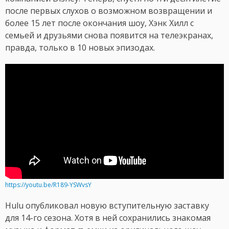
после первых слухов о возможном возвращении и
более 15 лет после окончания шоу, Хэнк Хилл с
семьей и друзьями снова появится на телеэкранах,
правда, только в 10 новых эпизодах.
https://youtu.be/R189-YSWvsY
Hulu опубликовал новую вступительную заставку
для 14-го сезона. Хотя в ней сохранились знакомая