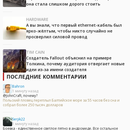
она стала слишком дорого стоить
HARDWARE
А вы знали, что первый ethernet-кабель был
ярко-жёлтым, чтобы никто случайно не
просверлил силовой провод
TIM CAIN
Создатель Fallout объяснил на примере
Толкина, почему аудитория отвергает новые
идеи из-за имени создателя
ПОСЛЕДНИЕ КОММЕНТАРИИ
Bahron
1 минуту назад
@JohnCraft, почему?
Польский пловец переплыл Балтийское море за 55 часов без сна и
собрал более 250 тысяч долларов
Serjik22
1 минуту назад
Боевка - единственное светлое пятно в андромеде. Все остальное