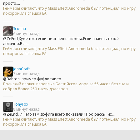
просто....
Геймеры считают, что у Mass Effect Andromeda был потенциал, но игру
похоронила спешка EA
Scotina
6 минут назад
@ZeEnd,Хуже тока если не знаешь сюжета.Если знаешь то всё
логично.Всё....
Геймеры считают, что у Mass Effect Andromeda был потенциал, но игру
похоронила спешка EA
JohnCraft
7 минут назад
@Bahron, пример фуфло так-то
Польский пловец переплыл Балтийское море за 55 часов без сна и
собрал более 250 тысяч долларов
TonyFox
8 минут назад
@ZeEnd, И чего там дофига всего показали? Про рассы, их...
Геймеры считают, что у Mass Effect Andromeda был потенциал, но игру
похоронила спешка EA