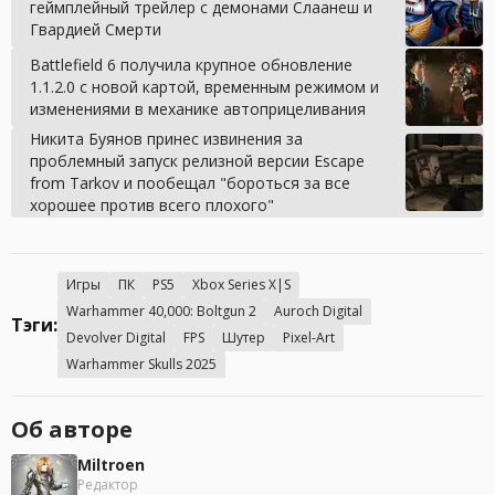
геймплейный трейлер с демонами Слаанеш и
Гвардией Смерти
Battlefield 6 получила крупное обновление
1.1.2.0 с новой картой, временным режимом и
изменениями в механике автоприцеливания
Никита Буянов принес извинения за
проблемный запуск релизной версии Escape
from Tarkov и пообещал "бороться за все
хорошее против всего плохого"
Игры
ПК
PS5
Xbox Series X|S
Warhammer 40,000: Boltgun 2
Auroch Digital
Тэги:
Devolver Digital
FPS
Шутер
Pixel-Art
Warhammer Skulls 2025
Об авторе
Miltroen
Редактор