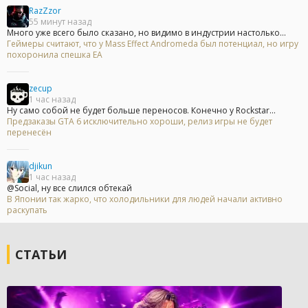
RazZzor
55 минут назад
Много уже всего было сказано, но видимо в индустрии настолько...
Геймеры считают, что у Mass Effect Andromeda был потенциал, но игру
похоронила спешка EA
zecup
1 час назад
Ну само собой не будет больше переносов. Конечно у Rockstar...
Предзаказы GTA 6 исключительно хороши, релиз игры не будет
перенесён
djikun
1 час назад
@Social, ну все слился обтекай
В Японии так жарко, что холодильники для людей начали активно
раскупать
СТАТЬИ