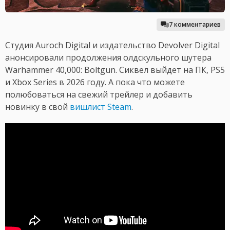
7 комментариев
Студия Auroch Digital и издательство Devolver Digital
анонсировали продолжения олдскульного шутера
Warhammer 40,000: Boltgun. Сиквел выйдет на ПК, PS5
и Xbox Series в 2026 году. А пока что можете
полюбоваться на свежий трейлер и добавить
новинку в свой
вишлист Steam
.