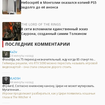
Небоскрёб в Монголии оказался копией PS5
задолго до её анонса
THE LORD OF THE RINGS
В сети вспомнили единственный эскиз
Саурона, созданный самим Толкином
ПОСЛЕДНИЕ КОММЕНТАРИИ
KaZiv
24 минуты назад
@souldja, на 75 переход незначительный, жду когда 85 станут по...
Геймеры решили, что RTX 5090 можно перестать называть игровой
видеокартой – она стала слишком дорого стоить
VLADSH
44 минуты назад
@Q4ard, Согласно книжному канону, Цири не может мутировать.
Мутагенная...
Игроки продолжают разбираться, как у Цири появились кошачьи
глаза в The Witcher 4