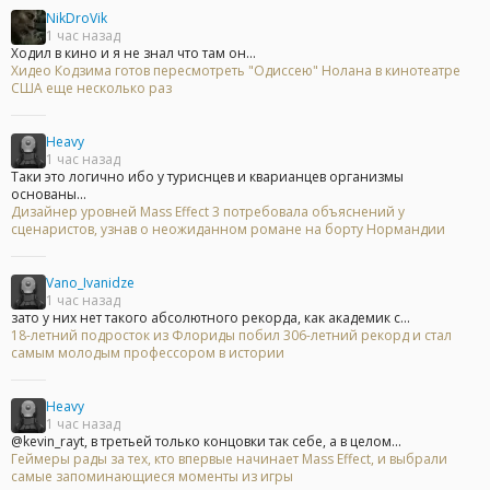
NikDroVik
1 час назад
Ходил в кино и я не знал что там он...
Хидео Кодзима готов пересмотреть "Одиссею" Нолана в кинотеатре
США еще несколько раз
Heavy
1 час назад
Таки это логично ибо у туриснцев и кварианцев организмы
основаны...
Дизайнер уровней Mass Effect 3 потребовала объяснений у
сценаристов, узнав о неожиданном романе на борту Нормандии
Vano_Ivanidze
1 час назад
зато у них нет такого абсолютного рекорда, как академик с...
18-летний подросток из Флориды побил 306-летний рекорд и стал
самым молодым профессором в истории
Heavy
1 час назад
@kevin_rayt, в третьей только концовки так себе, а в целом...
Геймеры рады за тех, кто впервые начинает Mass Effect, и выбрали
самые запоминающиеся моменты из игры