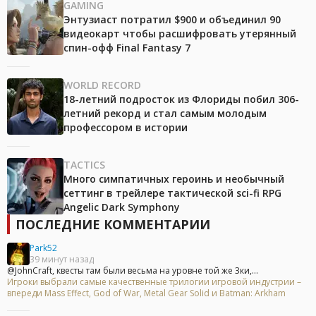
GAMING
Энтузиаст потратил $900 и объединил 90
видеокарт чтобы расшифровать утерянный
спин-офф Final Fantasy 7
WORLD RECORD
18-летний подросток из Флориды побил 306-
летний рекорд и стал самым молодым
профессором в истории
TACTICS
Много симпатичных героинь и необычный
сеттинг в трейлере тактической sci-fi RPG
Angelic Dark Symphony
ПОСЛЕДНИЕ КОММЕНТАРИИ
Park52
39 минут назад
@JohnCraft, квесты там были весьма на уровне той же 3ки,...
Игроки выбрали самые качественные трилогии игровой индустрии –
впереди Mass Effect, God of War, Metal Gear Solid и Batman: Arkham