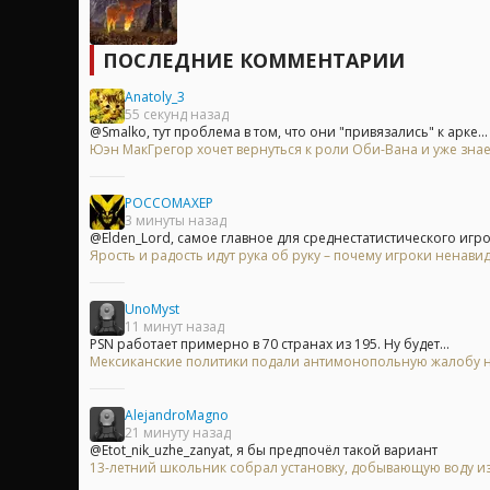
ПОСЛЕДНИЕ КОММЕНТАРИИ
Anatoly_3
55 секунд назад
@Smalko, тут проблема в том, что они "привязались" к арке...
Юэн МакГрегор хочет вернуться к роли Оби-Вана и уже знае
POCCOMAXEP
3 минуты назад
@Elden_Lord, самое главное для среднестатистического игрок
Ярость и радость идут рука об руку – почему игроки ненавид
UnoMyst
11 минут назад
PSN работает примерно в 70 странах из 195. Ну будет...
Мексиканские политики подали антимонопольную жалобу на 
AlejandroMagno
21 минуту назад
@Etot_nik_uzhe_zanyat, я бы предпочёл такой вариант
13-летний школьник собрал установку, добывающую воду из