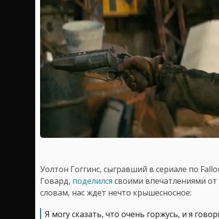
Уолтон Гоггинс, сыгравший в сериале по Fall
Говард,
поделился
своими впечатлениями от 
словам, нас ждет нечто крышесносное:
Я могу сказать, что очень горжусь, и я говор