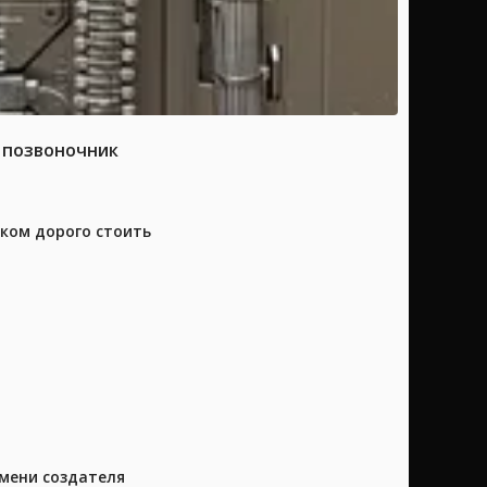
а позвоночник
шком дорого стоить
имени создателя