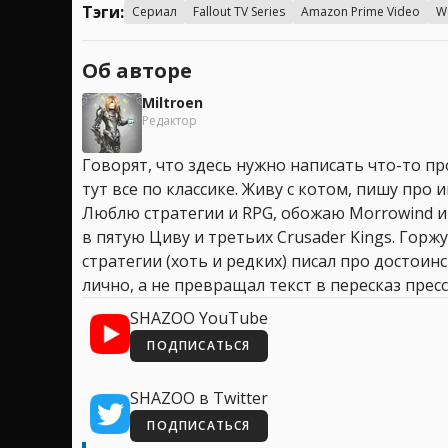
Тэги:
Сериал
Fallout TV Series
Amazon Prime Video
W
Об авторе
Miltroen
Редактор
Говорят, что здесь нужно написать что-то про
тут все по классике. Живу с котом, пишу про иг
Люблю стратегии и RPG, обожаю Morrowind и
в пятую Циву и третьих Crusader Kings. Горжу
стратегии (хоть и редких) писал про достоин
лично, а не превращал текст в пересказ пресс
SHAZOO YouTube
ПОДПИСАТЬСЯ
SHAZOO в Twitter
ПОДПИСАТЬСЯ