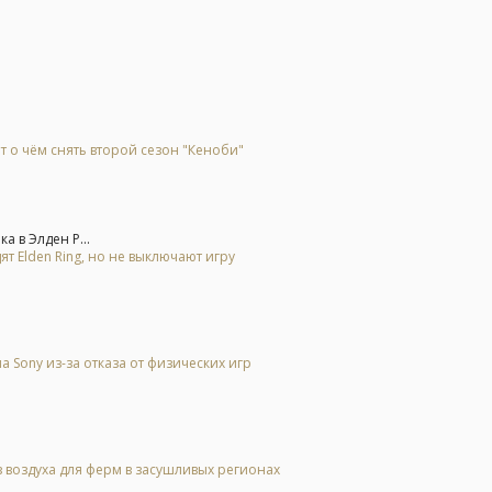
т о чём снять второй сезон "Кеноби"
а в Элден Р...
ят Elden Ring, но не выключают игру
Sony из-за отказа от физических игр
 воздуха для ферм в засушливых регионах