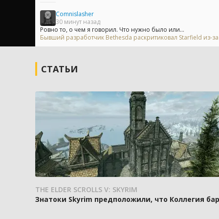
Comnislasher
30 минут назад
Ровно то, о чем я говорил. Что нужно было или...
Бывший разработчик Bethesda раскритиковал Starfield из-
СТАТЬИ
THE ELDER SCROLLS V: SKYRIM
Знатоки Skyrim предположили, что Коллегия ба