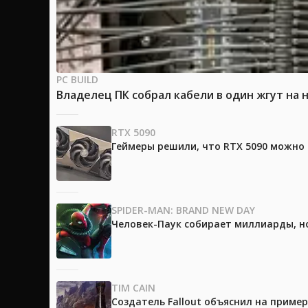
PC BUILD
Владелец ПК собрал кабели в один жгут на 
RTX 5090
Геймеры решили, что RTX 5090 можно 
SPIDER-MAN: BRAND NEW DAY
Человек-Паук собирает миллиарды, но
TIM CAIN
Создатель Fallout объяснил на приме