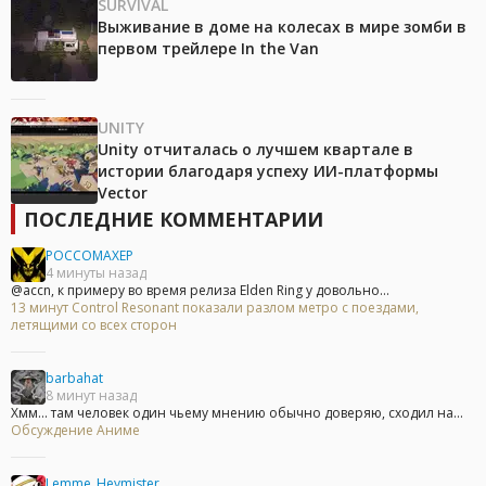
SURVIVAL
Выживание в доме на колесах в мире зомби в
первом трейлере In the Van
UNITY
Unity отчиталась о лучшем квартале в
истории благодаря успеху ИИ-платформы
Vector
ПОСЛЕДНИЕ КОММЕНТАРИИ
POCCOMAXEP
4 минуты назад
@accn, к примеру во время релиза Elden Ring у довольно...
13 минут Control Resonant показали разлом метро с поездами,
летящими со всех сторон
barbahat
8 минут назад
Хмм... там человек один чьему мнению обычно доверяю, сходил на...
Обсуждение Аниме
Lemme_Heymister