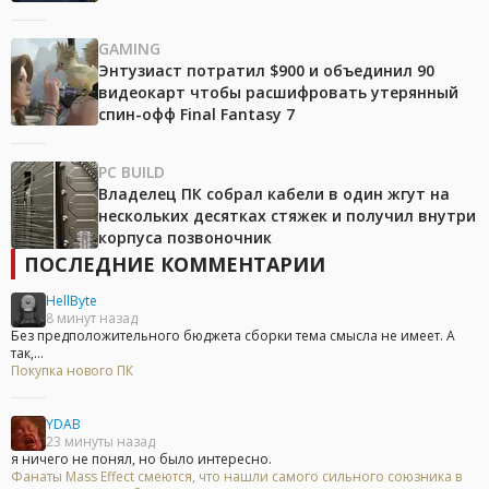
GAMING
Энтузиаст потратил $900 и объединил 90
видеокарт чтобы расшифровать утерянный
спин-офф Final Fantasy 7
PC BUILD
Владелец ПК собрал кабели в один жгут на
нескольких десятках стяжек и получил внутри
корпуса позвоночник
ПОСЛЕДНИЕ КОММЕНТАРИИ
HellByte
8 минут назад
Без предположительного бюджета сборки тема смысла не имеет. А
так,...
Покупка нового ПК
YDAB
23 минуты назад
я ничего не понял, но было интересно.
Фанаты Mass Effect смеются, что нашли самого сильного союзника в