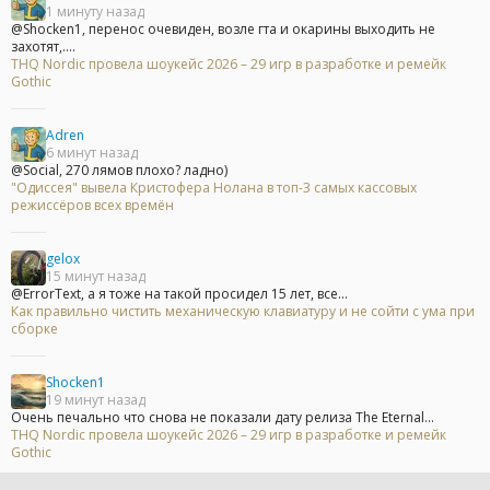
1 минуту назад
@Shocken1, перенос очевиден, возле гта и окарины выходить не
захотят,....
THQ Nordic провела шоукейс 2026 – 29 игр в разработке и ремейк
Gothic
Adren
6 минут назад
@Social, 270 лямов плохо? ладно)
"Одиссея" вывела Кристофера Нолана в топ-3 самых кассовых
режиссёров всех времён
gelox
15 минут назад
@ErrorText, а я тоже на такой просидел 15 лет, все...
Как правильно чистить механическую клавиатуру и не сойти с ума при
сборке
Shocken1
19 минут назад
Очень печально что снова не показали дату релиза The Eternal...
THQ Nordic провела шоукейс 2026 – 29 игр в разработке и ремейк
Gothic