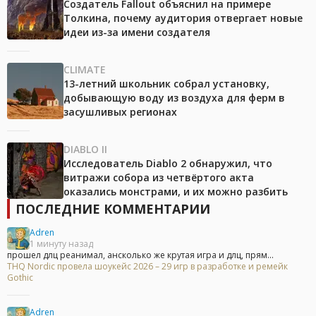
Создатель Fallout объяснил на примере
Толкина, почему аудитория отвергает новые
идеи из-за имени создателя
CLIMATE
13-летний школьник собрал установку,
добывающую воду из воздуха для ферм в
засушливых регионах
DIABLO II
Исследователь Diablo 2 обнаружил, что
витражи собора из четвёртого акта
оказались монстрами, и их можно разбить
ПОСЛЕДНИЕ КОММЕНТАРИИ
Adren
1 минуту назад
прошел длц реанимал, ансколько же крутая игра и длц, прям...
THQ Nordic провела шоукейс 2026 – 29 игр в разработке и ремейк
Gothic
Adren