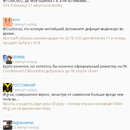
@TOMCREO, да, моя ошибка с 8, а не 80 лямами....
GTA 6 покажут 27 августа на Netflix
accn
5 минут назад
@Ozzmosis, это копиум чистейший, вспомните дефицит видеокарт во
время...
Microsoft убрала рекомендации по 32 ГБ ОЗУ для Windows 11 и теперь
продаёт Surface с 8 ГБ
DDMkIII
5 минут назад
Круто конечно, но хотелось бы конечно официальный ремастер на ПК
Condemned 2 Bloodshot добралась до ПК спустя 18 лет
POCCOMAXEP
7 минут назад
@graa, совершенно верно, зачастую от саммонов больше вреда чем
пользы....
Ярость и радость идут рука об руку – почему игроки ненавидят Elden
Ring, но не выключают игру
Sagisnusman
12 минут назад