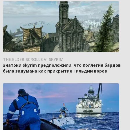
THE ELDER SCROLLS V: SKYRIM
Знатоки Skyrim предположили, что Коллегия бардов
была задумана как прикрытие Гильдии воров