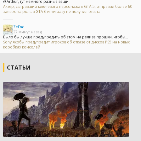
@Arthur, тут немного разные вещи .
Актёр, сыгравший ключевого персонажа в GTA 5, отправил более 60
заявок на роль в GTA 6 и ни разу не получил ответа
ZeEnd
27 минут назад
Было бы лучше предупредить об этом на релизе прошки, чтобы...
Sony якобы предупредит игроков об отказе от дисков PS5 на новых
коробках консолей
СТАТЬИ