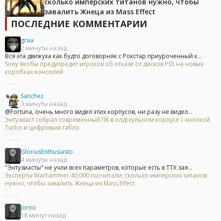
сколько имперских титанов нужно, чтобы
завалить Жнеца из Mass Effect
ПОСЛЕДНИЕ КОММЕНТАРИИ
graa
2 минуты назад
Вся эта движуха как будто договорняк с Рокстар приуроченный к...
Sony якобы предупредит игроков об отказе от дисков PS5 на новых
коробках консолей
Sanchez
3 минуты назад
@Fortuna, очень много видел этих корпусов, ни разу не видел...
Энтузиаст собрал современный ПК в олдскульном корпусе с кнопкой
Turbo и цифровым табло
GloriusEnthusiasto
4 минуты назад
"Энтузиасты" не учли всех параметров, которые есть в ТТХ зая...
Эксперты Warhammer 40,000 посчитали, сколько имперских титанов
нужно, чтобы завалить Жнеца из Mass Effect
Jorno
18 минут назад