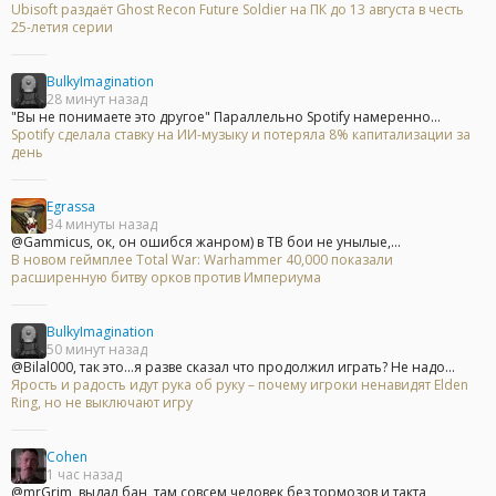
Ubisoft раздаёт Ghost Recon Future Soldier на ПК до 13 августа в честь
25-летия серии
BulkyImagination
28 минут назад
"Вы не понимаете это другое" Параллельно Spotify намеренно...
Spotify сделала ставку на ИИ-музыку и потеряла 8% капитализации за
день
Egrassa
34 минуты назад
@Gammicus, ок, он ошибся жанром) в ТВ бои не унылые,...
В новом геймплее Total War: Warhammer 40,000 показали
расширенную битву орков против Империума
BulkyImagination
50 минут назад
@Bilal000, так это...я разве сказал что продолжил играть? Не надо...
Ярость и радость идут рука об руку – почему игроки ненавидят Elden
Ring, но не выключают игру
Cohen
1 час назад
@mrGrim, выдал бан, там совсем человек без тормозов и такта