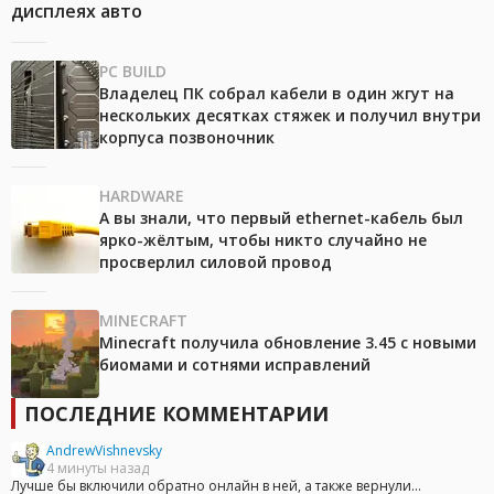
дисплеях авто
PC BUILD
Владелец ПК собрал кабели в один жгут на
нескольких десятках стяжек и получил внутри
корпуса позвоночник
HARDWARE
А вы знали, что первый ethernet-кабель был
ярко-жёлтым, чтобы никто случайно не
просверлил силовой провод
MINECRAFT
Minecraft получила обновление 3.45 с новыми
биомами и сотнями исправлений
ПОСЛЕДНИЕ КОММЕНТАРИИ
AndrewVishnevsky
4 минуты назад
Лучше бы включили обратно онлайн в ней, а также вернули...