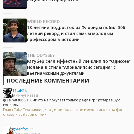
WORLD RECORD
18-летний подросток из Флориды побил 306-
летний рекорд и стал самым молодым
профессором в истории
THE ODYSSEY
Ютубер снял эффектный ИИ-клип по "Одиссее"
Нолана в стиле "Апокалипсис сегодня" с
вьетнамскими джунглями
ПОСЛЕДНИЕ КОММЕНТАРИИ
T1taH1k
9 минут назад
@Zaibatsu88, ПК никто не покупает только ради игр? )Устаревшую
консоль...
Глава Take-Two заявил, что диски больше не имеют смысла на фоне
отказа PlayStation от них
greenfox111
10 минут назад