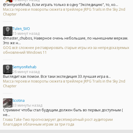
@SemyonRehab, Если играть только в одну "Экспедицию", то, ко...
Масса героев и повороты сюжета в трейлере JRPG Trails in the Sky 2nd
Chapter
Tulen_SVO
15 минут назад
@master_chubos, Наверное очень небольшие, по нынешним меркам.
Это же н...
GOG всё сложнее реставрировать старые игры из-за непредсказуемых
обновлений Windows 11
SemyonRehab
26 минут назад
Выглядит как помои. Все таки экспедиция 33 лучшая игра в...
Масса героев и повороты сюжета в трейлере JRPG Trails in the Sky 2nd
Chapter
Scotina
33 минуты назад
Стриминг чтобы стал будущим.должен быть во первых доступным (
не...
Глава Take-Two прогнозирует десятикратный рост аудитории
благодаря облачным играм за три года