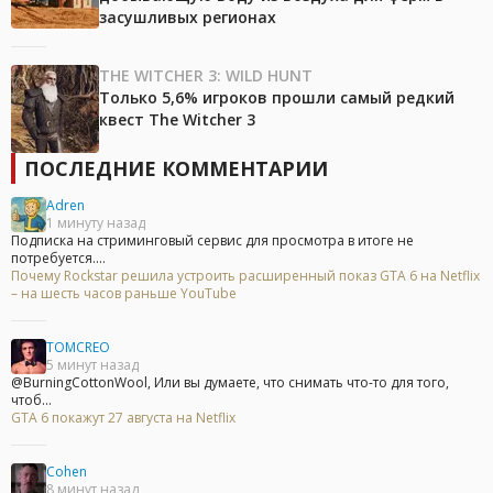
засушливых регионах
THE WITCHER 3: WILD HUNT
Только 5,6% игроков прошли самый редкий
квест The Witcher 3
ПОСЛЕДНИЕ КОММЕНТАРИИ
Adren
1 минуту назад
Подписка на стриминговый сервис для просмотра в итоге не
потребуется....
Почему Rockstar решила устроить расширенный показ GTA 6 на Netflix
– на шесть часов раньше YouTube
TOMCREO
5 минут назад
@BurningCottonWool, Или вы думаете, что снимать что-то для того,
чтоб...
GTA 6 покажут 27 августа на Netflix
Cohen
8 минут назад