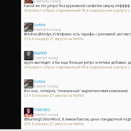
2 минуты назад
Какой же это ретро без кружевной салфетки сверху ппфффф..
Энтузиаст собрал современный ПК в олдскульном корпусе с
Scotina
4 минуты назад
@Adren,@Ardyn,У Нетфликс есть тарифы с рекламой ,вот им по
GTA 6 покажут 27 августа на Netflix
Bilal000
5 минут назад
круто выглядит. я бы еще больше ретро эстетики добавил. да
Энтузиаст собрал современный ПК в олдскульном корпусе с
Scotina
8 минут назад
Вот она , поперла, "гениальная" маркетинговая компания)
GTA 6 покажут 27 августа на Netflix
TOMCREO
9 минут назад
@BurningCottonWool, 8 лямов баксов, цена стандартной подпи
GTA 6 покажут 27 августа на Netflix