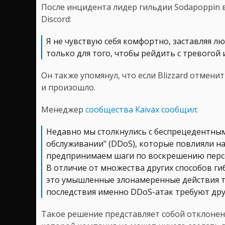
После инцидента лидер гильдии Sodapoppin 
Discord:
Я не чувствую себя комфортно, заставляя л
только для того, чтобы рейдить с тревогой и
Он также упомянул, что если Blizzard отмени
и произошло.
Менеджер
сообщества Kaivax сообщил
:
Недавно мы столкнулись с беспрецедентным
обслуживании" (DDoS), которые повлияли на 
предпринимаем шаги по воскрешению персон
В отличие от множества других способов ги
это умышленные злонамеренные действия тр
последствия именно DDoS-атак требуют дру
Такое решение представляет собой отклонени