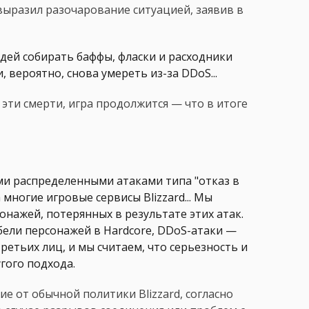
выразил разочарование ситуацией, заявив в
юдей собирать баффы, фласки и расходники
, вероятно, снова умереть из-за DDoS...
т эти смерти, игра продолжится — что в итоге
и распределенными атаками типа "отказ в
многие игровые сервисы Blizzard... Мы
ажей, потерянных в результате этих атак.
бели персонажей в Hardcore, DDoS-атаки —
етьих лиц, и мы считаем, что серьезность и
гого подхода.
е от обычной политики Blizzard, согласно