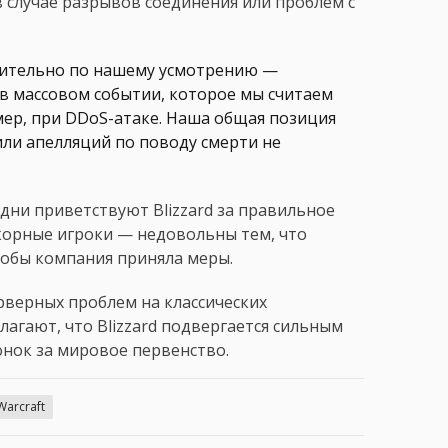
 случае разрывов соединения или проблем с
чительно по нашему усмотрению —
 в массовом событии, которое мы считаем
ер, при DDoS-атаке. Наша общая позиция
ли апелляций по поводу смерти не
дни приветствуют Blizzard за правильное
корные игроки — недовольны тем, что
тобы компания приняла меры.
ерверных проблем на классических
лагают, что Blizzard подвергается сильным
онок за мировое первенство.
Warcraft