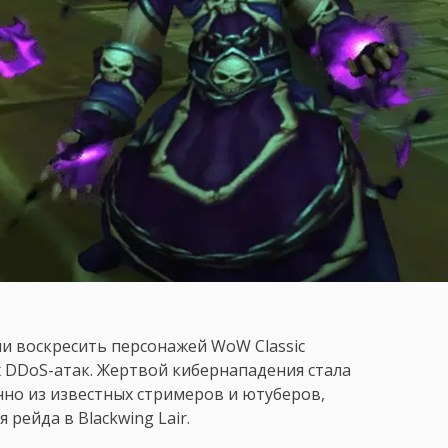
и воскресить персонажей WoW Classic
х DDoS-атак. Жертвой кибернападения стала
нно из известных стримеров и ютуберов,
рейда в Blackwing Lair.