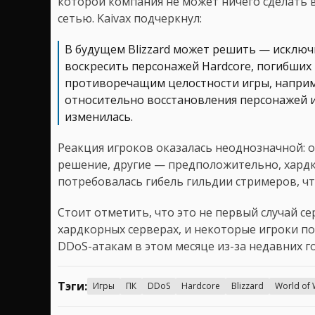
которой компания не может ничего сделать в
сетью. Kaivax подчеркнул:
В будущем Blizzard может решить — исклю
воскресить персонажей Hardcore, погибших
противоречащим целостности игры, наприм
относительно восстановления персонажей и
изменилась.
Реакция игроков оказалась неоднозначной: о
решение, другие — предположительно, хард
потребовалась гибель гильдии стримеров, ч
Стоит отметить, что это не первый случай с
хардкорных серверах, и некоторые игроки по
DDoS-атакам в этом месяце из-за недавних г
Тэги:
Игры
ПК
DDoS
Hardcore
Blizzard
World of 