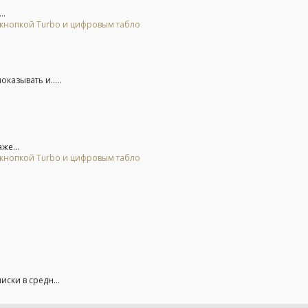
..
 кнопкой Turbo и цифровым табло
казывать и.....
же...
 кнопкой Turbo и цифровым табло
ски в средн...