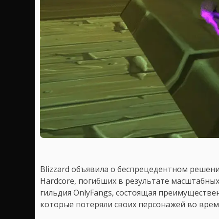
Blizzard объявила о беспрецедентном решени
Hardcore, погибших в результате масштабны
гильдия OnlyFangs, состоящая преимуществе
которые потеряли своих персонажей во время 