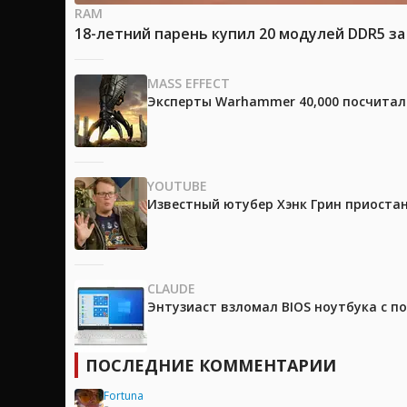
RAM
18-летний парень купил 20 модулей DDR5 за
MASS EFFECT
Эксперты Warhammer 40,000 посчитали
YOUTUBE
Известный ютубер Хэнк Грин приоста
CLAUDE
Энтузиаст взломал BIOS ноутбука с п
ПОСЛЕДНИЕ КОММЕНТАРИИ
Fortuna