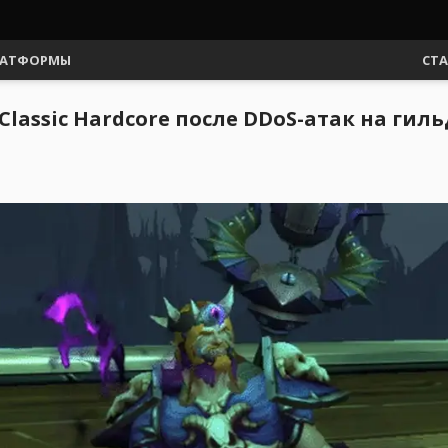
АТФОРМЫ
СТ
Classic Hardcore после DDoS-атак на ги