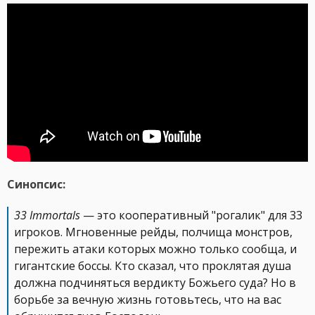
Синопсис:
33 Immortals
— это кооперативный "рогалик" для 33
игроков. Мгновенные рейды, полчища монстров,
пережить атаки которых можно только сообща, и
гигантские боссы. Кто сказал, что проклятая душа
должна подчиняться вердикту Божьего суда? Но в
борьбе за вечную жизнь готовьтесь, что на вас