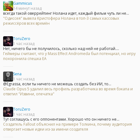
Gammicus
14 минут назад
всегда такой оверрейтинг Нолана идет, каждый фильм чуть ли не...
"Одиссея" вывела Кристофера Нолана в топ-3 самых кассовых
режиссёров всех времён
ToruZero
1 час назад
Нет, ничего бы не получилось, сколько над ней не работай....
Геймеры считают, что у Mass Effect Andromeda был потенциал, но игру
похоронила спешка EA
Sena
1 час назад
@Egrassa, если ты ничего не можешь создать без ИИ, то...
Claude Opus 5 удалил весь профиль разработчика во время бэкапа и
ответил "Извини, опечатка"
ToruZero
1 час назад
Тут соглашусь с его оппонентами. Хорошо что он ничего не...
Создатель Fallout объяснил на примере Толкина, почему аудитория
отвергает новые идеи из-за имени создателя