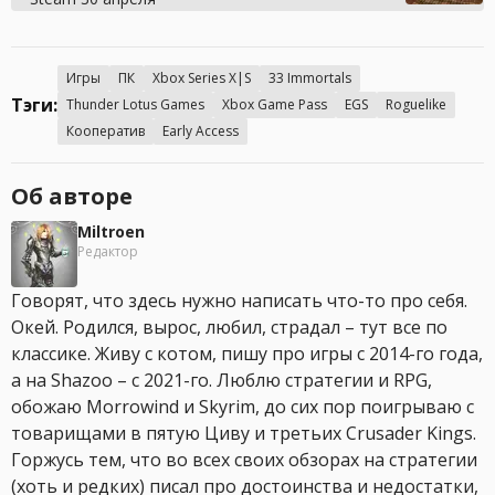
Игры
ПК
Xbox Series X|S
33 Immortals
Тэги:
Thunder Lotus Games
Xbox Game Pass
EGS
Roguelike
Кооператив
Early Access
Об авторе
Miltroen
Редактор
Говорят, что здесь нужно написать что-то про себя.
Окей. Родился, вырос, любил, страдал – тут все по
классике. Живу с котом, пишу про игры с 2014-го года,
а на Shazoo – с 2021-го. Люблю стратегии и RPG,
обожаю Morrowind и Skyrim, до сих пор поигрываю с
товарищами в пятую Циву и третьих Crusader Kings.
Горжусь тем, что во всех своих обзорах на стратегии
(хоть и редких) писал про достоинства и недостатки,