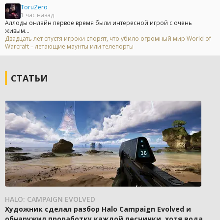
ToruZero
1 час назад
Аллоды онлайн первое время были интересной игрой с очень
живым...
Двадцать лет спустя игроки спорят, что убило огромный мир World of
Warcraft – летающие маунты или телепорты
СТАТЬИ
HALO: CAMPAIGN EVOLVED
Художник сделал разбор Halo Campaign Evolved и
обнаружил проработку каждой песчинки, хотя вода