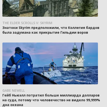
THE ELDER SCROLLS V: SKYRIM
Знатоки Skyrim предположили, что Коллегия бардов
была задумана как прикрытие Гильдии воров
GABE NEWELL
Гейб Ньюэлл потратил больше миллиарда долларов
на суда, потому что человечество не видело 99,999%
дна океана