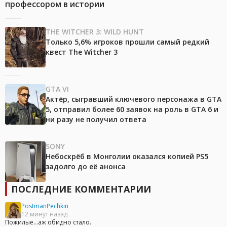
профессором в истории
THE WITCHER 3: WILD HUNT
Только 5,6% игроков прошли самый редкий
квест The Witcher 3
GTA VI
Актёр, сыгравший ключевого персонажа в GTA
5, отправил более 60 заявок на роль в GTA 6 и
ни разу не получил ответа
SONY
Небоскрёб в Монголии оказался копией PS5
задолго до её анонса
ПОСЛЕДНИЕ КОММЕНТАРИИ
PostmanPechkin
12 минут назад
Пожилые...аж обидно стало.