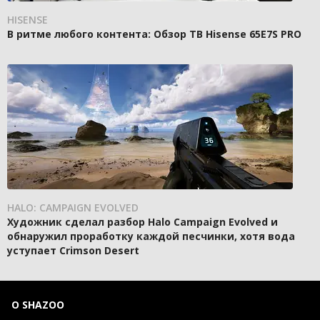
HISENSE
В ритме любого контента: Обзор ТВ Hisense 65E7S PRO
HALO: CAMPAIGN EVOLVED
Художник сделал разбор Halo Campaign Evolved и
обнаружил проработку каждой песчинки, хотя вода
уступает Crimson Desert
О SHAZOO