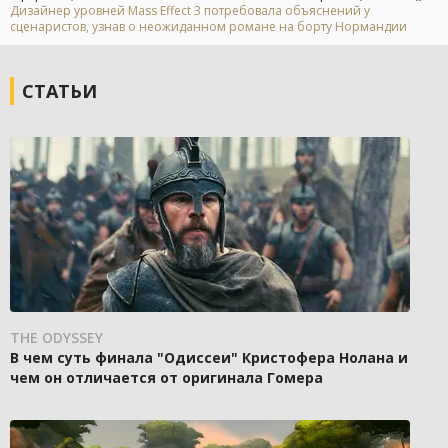
Дизайнер уровней Mass Effect 3 потребовала объяснений у
сценаристов, узнав о неожиданном романе на борту Нормандии
СТАТЬИ
THE ODYSSEY
В чем суть финала "Одиссеи" Кристофера Нолана и
чем он отличается от оригинала Гомера