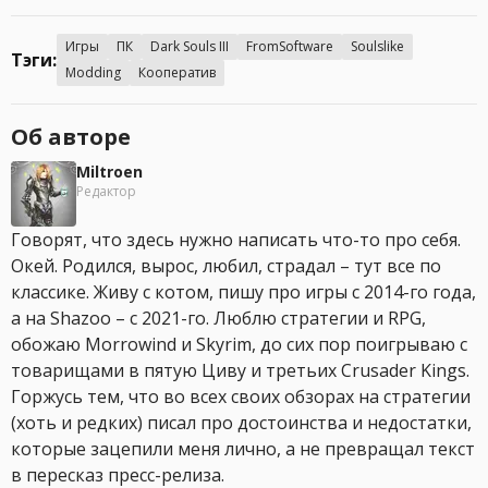
Игры
ПК
Dark Souls III
FromSoftware
Soulslike
Тэги:
Modding
Кооператив
Об авторе
Miltroen
Редактор
Говорят, что здесь нужно написать что-то про себя.
Окей. Родился, вырос, любил, страдал – тут все по
классике. Живу с котом, пишу про игры с 2014-го года,
а на Shazoo – с 2021-го. Люблю стратегии и RPG,
обожаю Morrowind и Skyrim, до сих пор поигрываю с
товарищами в пятую Циву и третьих Crusader Kings.
Горжусь тем, что во всех своих обзорах на стратегии
(хоть и редких) писал про достоинства и недостатки,
которые зацепили меня лично, а не превращал текст
в пересказ пресс-релиза.