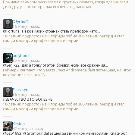
Пожилые геймеры рассказали о грустных случаях, когда одалживали
диск другу, а он возвращал его весь в царапинах
DSychoff
16 минут назад
@Fortuna, а в кое каких странах стать преподом - это...
18-летний подросток из Флориды побил 306-летний рекорд и стал
самым молодым профессором в истории
bolybodu
35 минут назад
@Serjik22, Дак а толку от этой боевки, если все сражения...
Геймеры считают, что у Mass Effect Andromeda был потенциал, но игру
похоронила спешка EA
Eausssyrt
36 минут назад
ЛЕВАЧЕСТВО ЭТО БОЛЕЗНЬ
18-летний подросток из Флориды побил 306-летний рекорд и стал
самым молодым профессором в истории
Kirston
42 минуты назад
@psp1992, @Grombrindal зашёл за этими комментариями, спасибо))