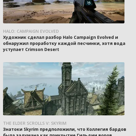
HALO: CAMPAIGN EVOLVED
Художник сделал разбор Halo Campaign Evolved и
обнаружил проработку каждой песчинки, хотя вода
уступает Crimson Desert
THE ELDER SCROLLS V: SKYRIM
Знатоки Skyrim предположили, что Коллегия бардов
была задумана как прикрытие Гильдии воров