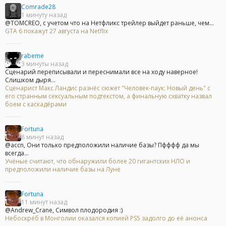
Comrade28
1 минуту назад
@TOMCREO, с учетом что на Нетфликс трейлер выйдет раньше, чем...
GTA 6 покажут 27 августа на Netflix
rabeme
3 минуты назад
Сценарий переписывали и переснимали все на ходу наверное!
Слишком дыря...
Сценарист Макс Ландис разнёс сюжет "Человек-паук: Новый день" с
его странным сексуальным подтекстом, а финальную схватку назвал
боем с каскадёрами
Fortuna
8 минут назад
@accn, Они только предположили наличие базы? Пфффф да мы
всегда...
Учёные считают, что обнаружили более 20 гигантских НЛО и
предположили наличие базы на Луне
Fortuna
11 минут назад
@Andrew_Crane, Символ плодородия :)
Небоскрёб в Монголии оказался копией PS5 задолго до её анонса