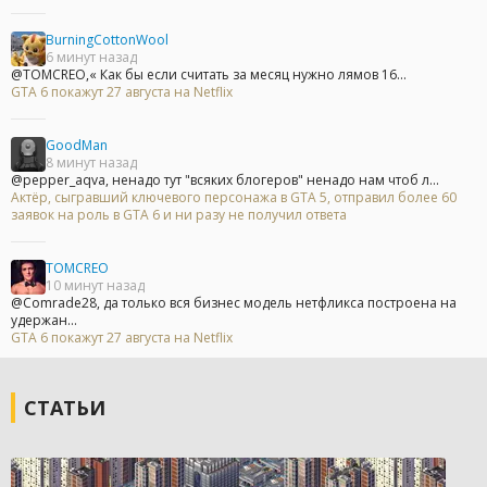
BurningCottonWool
6 минут назад
@TOMCREO,« Как бы если считать за месяц нужно лямов 16...
GTA 6 покажут 27 августа на Netflix
GoodMan
8 минут назад
@pepper_aqva, ненадо тут "всяких блогеров" ненадо нам чтоб л...
Актёр, сыгравший ключевого персонажа в GTA 5, отправил более 60
заявок на роль в GTA 6 и ни разу не получил ответа
TOMCREO
10 минут назад
@Comrade28, да только вся бизнес модель нетфликса построена на
удержан...
GTA 6 покажут 27 августа на Netflix
СТАТЬИ