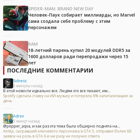
SPIDER-MAN: BRAND NEW DAY
Человек-Паук собирает миллиарды, но Marvel
сама создала себе проблему с этим
персонажем
RAM
18-летний парень купил 20 модулей DDR5 за
1600 долларов ради перепродажи через 15
лет
ПОСЛЕДНИЕ КОММЕНТАРИИ
Sidness
3 минуты назад
В этой новости идеально все. Людям это все пихают, им...
Spotify сделала ставку на ИИ-музыку и потеряла 8% капитализации за
день
Adren
5 минут назад
@pepper_aqva, и как раз эта тема была обширно поднята на...
Актёр, сыгравший ключевого персонажа в GTA 5, отправил более 60
заявок на роль в GTA 6 и ни разу не получил ответа