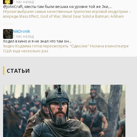
1 час назад
@JohnCraft, квесты там были весьма на уровне той же 3ки,...
Игроки выбрали самые качественные трилогии игровой индустрии –
впереди Mass Effect, God of War, Metal Gear Solid и Batman: Arkham
NikDroVik
1 час назад
Ходил в кино и я не знал что там он...
Хидео Кодзима готов пересмотреть "Одиссею" Нолана в кинотеатре
США еще несколько раз
СТАТЬИ