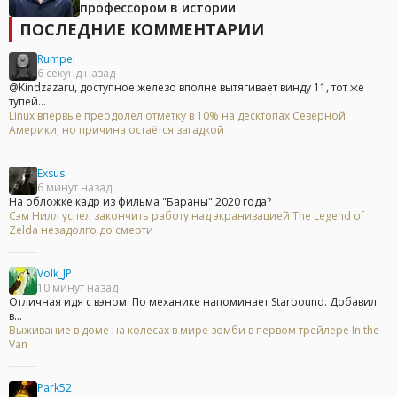
профессором в истории
ПОСЛЕДНИЕ КОММЕНТАРИИ
Rumpel
6 секунд назад
@Kindzazaru, доступное железо вполне вытягивает винду 11, тот же
тупей...
Linux впервые преодолел отметку в 10% на десктопах Северной
Америки, но причина остаётся загадкой
Exsus
6 минут назад
На обложке кадр из фильма "Бараны" 2020 года?
Сэм Нилл успел закончить работу над экранизацией The Legend of
Zelda незадолго до смерти
Volk_JP
10 минут назад
Отличная идя с вэном. По механике напоминает Starbound. Добавил
в...
Выживание в доме на колесах в мире зомби в первом трейлере In the
Van
Park52