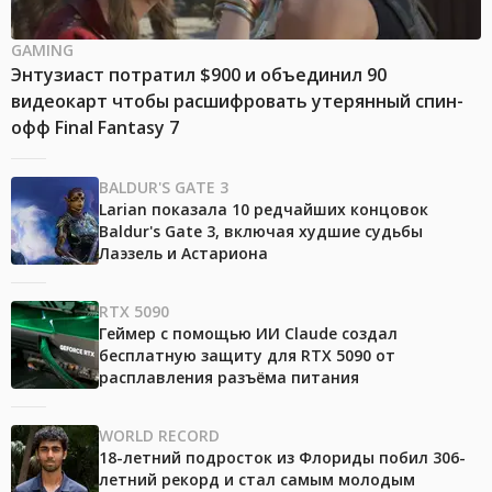
GAMING
Энтузиаст потратил $900 и объединил 90
видеокарт чтобы расшифровать утерянный спин-
офф Final Fantasy 7
BALDUR'S GATE 3
Larian показала 10 редчайших концовок
Baldur's Gate 3, включая худшие судьбы
Лаэзель и Астариона
RTX 5090
Геймер с помощью ИИ Claude создал
бесплатную защиту для RTX 5090 от
расплавления разъёма питания
WORLD RECORD
18-летний подросток из Флориды побил 306-
летний рекорд и стал самым молодым