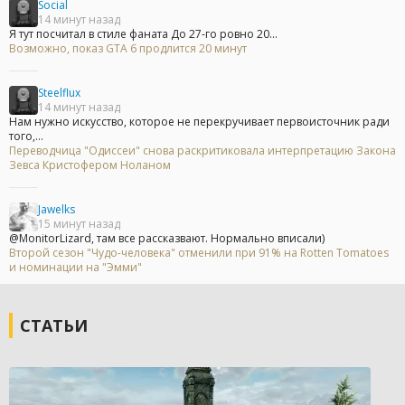
Social
14 минут назад
Я тут посчитал в стиле фаната До 27-го ровно 20...
Возможно, показ GTA 6 продлится 20 минут
Steelflux
14 минут назад
Нам нужно искусство, которое не перекручивает первоисточник ради
того,...
Переводчица "Одиссеи" снова раскритиковала интерпретацию Закона
Зевса Кристофером Ноланом
Jawelks
15 минут назад
@MonitorLizard, там все рассказвают. Нормально вписали)
Второй сезон "Чудо-человека" отменили при 91% на Rotten Tomatoes
и номинации на "Эмми"
СТАТЬИ