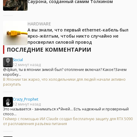
Саурона, созданный самим Толкином
HARDWARE
А вы знали, что первый ethernet-кабель был
ярко-жёлтым, чтобы никто случайно не
просверлил силовой провод
ПОСЛЕДНИЕ КОММЕНТАРИИ
Social
12 минут назад
@djikun, ты в японии зимой был? отопление включал? Какое?Зачем
коробку...
В Японии так жарко, что холодильники для людей начали активно
раскупать
Crazy_Prophet
12 минут назад
Это называется - заниматься х*йней... Есть надежный и провереный
спосо...
Геймер с помощью ИИ Claude создал бесплатную защиту для RTX 5090
от расплавления разъёма питания